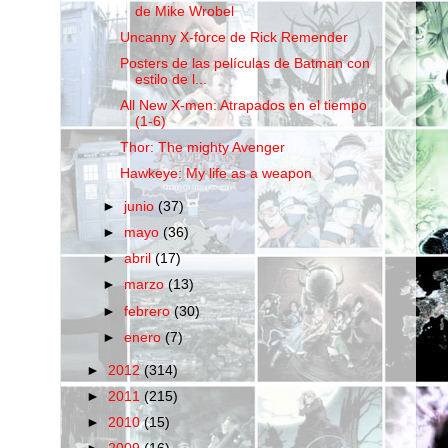
de Mike Wrobel
Uncanny X-force de Rick Remender
Posters de las películas de Batman con
estilo de l...
All New X-men: Atrapados en el tiempo
(1-6)
Thor: The mighty Avenger
Hawkeye: My life as a weapon
►
junio
(37)
►
mayo
(36)
►
abril
(17)
►
marzo
(13)
►
febrero
(30)
►
enero
(7)
►
2012
(314)
►
2011
(215)
►
2010
(15)