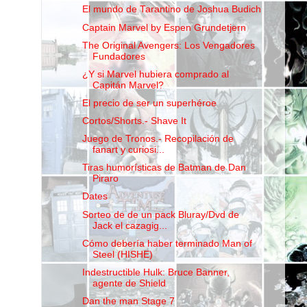
El mundo de Tarantino de Joshua Budich
Captain Marvel by Espen Grundetjern
The Original Avengers: Los Vengadores
Fundadores
¿Y si Marvel hubiera comprado al
Capitán Marvel?
El precio de ser un superhéroe
Cortos/Shorts.- Shave It
Juego de Tronos.- Recopilación de
fanart y curiosi...
Tiras humorísticas de Batman de Dan
Piraro
Dates
Sorteo de de un pack Bluray/Dvd de
Jack el cazagig...
Cómo debería haber terminado Man of
Steel (HISHE)
Indestructible Hulk: Bruce Banner,
agente de Shield
Dan the man Stage 7