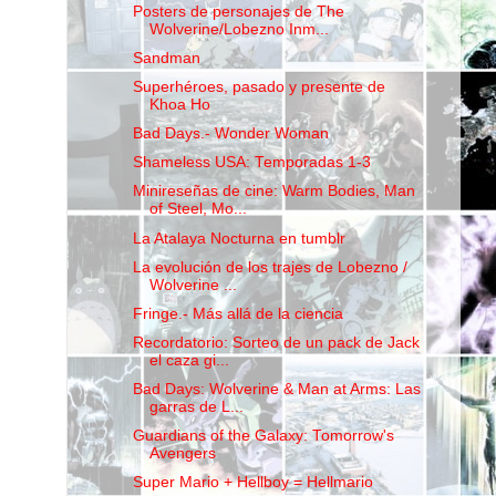
Posters de personajes de The
Wolverine/Lobezno Inm...
Sandman
Superhéroes, pasado y presente de
Khoa Ho
Bad Days.- Wonder Woman
Shameless USA: Temporadas 1-3
Minireseñas de cine: Warm Bodies, Man
of Steel, Mo...
La Atalaya Nocturna en tumblr
La evolución de los trajes de Lobezno /
Wolverine ...
Fringe.- Más allá de la ciencia
Recordatorio: Sorteo de un pack de Jack
el caza gi...
Bad Days: Wolverine & Man at Arms: Las
garras de L...
Guardians of the Galaxy: Tomorrow's
Avengers
Super Mario + Hellboy = Hellmario