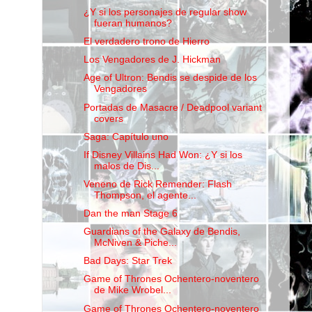
¿Y si los personajes de regular show
fueran humanos?
El verdadero trono de Hierro
Los Vengadores de J. Hickman
Age of Ultron: Bendis se despide de los
Vengadores
Portadas de Masacre / Deadpool variant
covers
Saga: Capítulo uno
If Disney Villains Had Won: ¿Y si los
malos de Dis...
Veneno de Rick Remender: Flash
Thompson, el agente...
Dan the man Stage 6
Guardians of the Galaxy de Bendis,
McNiven & Piche...
Bad Days: Star Trek
Game of Thrones Ochentero-noventero
de Mike Wrobel...
Game of Thrones Ochentero-noventero