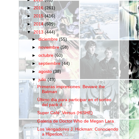
►
2016
(261)
►
2015
(416)
►
2014
(509)
▼
2013
(444)
►
diciembre
(55)
►
noviembre
(58)
►
octubre
(60)
►
septiembre
(44)
►
agosto
(38)
▼
julio
(49)
Primeras impresiones: Beware the
Batman
Último día para participar en el sorteo
del pack d...
Super Café: Versus (HISHE)
Galería de Doctor Who de Megan Lara
Los Vengadores J. Hickman: Conociendo
a Hiperion, ...