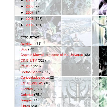
►
2009
(16)
►
2008
(72)
►
2007
(74)
►
2006
(198)
►
2005
(131)
ETIQUETAS
Adivina...
(79)
Blog
(79)
Captain Marvel: protector of the Universe
(68)
CINE & TV
(328)
COMIC
(220)
Cortos/Shorts
(595)
Curiosidades de ...
(2)
ENTREVISTAS
(16)
Eventos
(130)
Galerias
(751)
Juegos
(14)
Libros
(23)