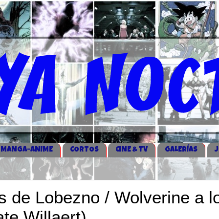
MANGA-ANIME
CORTOS
CINE & TV
GALERÍAS
es de Lobezno / Wolverine a l
te Willaert)