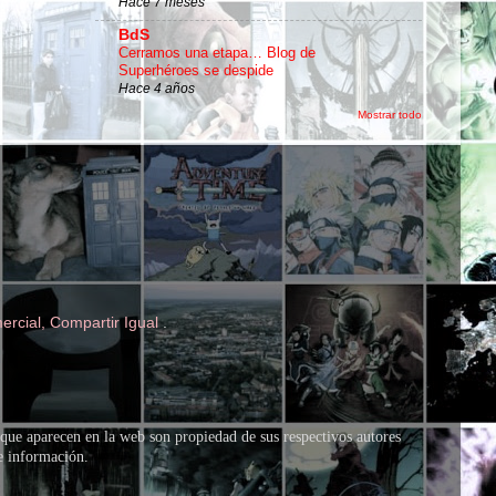
Hace 7 meses
BdS
Cerramos una etapa… Blog de
Superhéroes se despide
Hace 4 años
Mostrar todo
rcial, Compartir Igual
.
que aparecen en la web son propiedad de sus respectivos autores
de información.