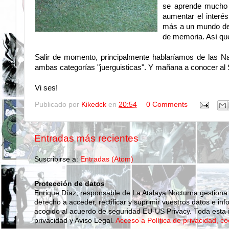
se aprende mucho m
aumentar el interé
más a un mundo de p
de memoria. Así que
Salir de momento, principalmente hablaríamos de las Na
ambas categorías "juerguisticas". Y mañana a conocer al
Vi ses!
Publicado por
Kikedck
en
20:54
0 Comments
Entradas más recientes
Suscribirse a:
Entradas (Atom)
Protección de datos
Enrique Díaz, responsable de La Atalaya Nocturna gestiona
derecho a acceder, rectificar y suprimir vuestros datos e inf
acogido al acuerdo de seguridad EU-US Privacy. Toda esta i
privacidad y Aviso Legal.
Acceso a Política de privacidad, co