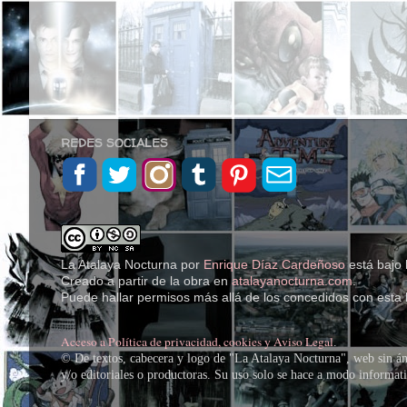
REDES SOCIALES
La Atalaya Nocturna
por
Enrique Díaz Cardeñoso
está bajo 
Creado a partir de la obra en
atalayanocturna.com
.
Puede hallar permisos más allá de los concedidos con esta 
Acceso a Política de privacidad, cookies y Aviso Legal
.
© De textos, cabecera y logo de "La Atalaya Nocturna", web sin án
y/o editoriales o productoras. Su uso solo se hace a modo informativ