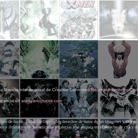
la licencia internacional de Creative Commons
Reconocimiento no Come
licencia en
atalayanocturna.com
imo de lucro. Todos los copyrights/derechos de autor de las imágenes y vídeos 
o e ilustrativo de los artículos y galerías y se ampara en el derecho de cita y 