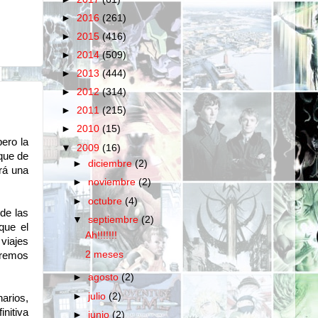
►
2016
(261)
►
2015
(416)
►
2014
(509)
►
2013
(444)
►
2012
(314)
►
2011
(215)
►
2010
(15)
ero la
▼
2009
(16)
que de
►
diciembre
(2)
rá una
►
noviembre
(2)
►
octubre
(4)
de las
▼
septiembre
(2)
que el
Ah!!!!!!!
viajes
2 meses
eremos
►
agosto
(2)
►
julio
(2)
arios,
nitiva
►
junio
(2)