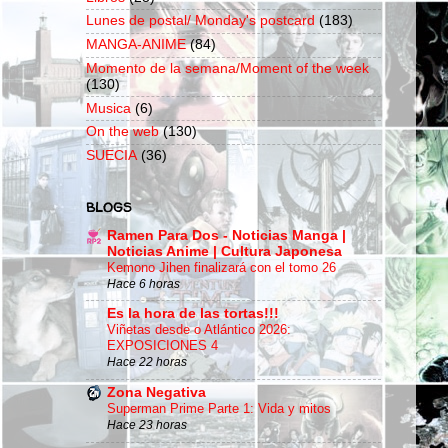
Lunes de postal/ Monday's postcard
(183)
MANGA-ANIME
(84)
Momento de la semana/Moment of the week
(130)
Musica
(6)
On the web
(130)
SUECIA
(36)
BLOGS
Ramen Para Dos - Noticias Manga |
Noticias Anime | Cultura Japonesa
Kemono Jihen finalizará con el tomo 26
Hace 6 horas
Es la hora de las tortas!!!
Viñetas desde o Atlántico 2026:
EXPOSICIONES 4
Hace 22 horas
Zona Negativa
Superman Prime Parte 1: Vida y mitos
Hace 23 horas