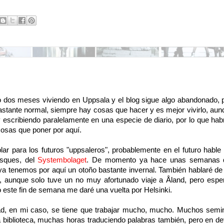
o dos meses viviendo en Uppsala y el blog sigue algo abandonado, p
stante normal, siempre hay cosas que hacer y es mejor vivirlo, aun
 escribiendo paralelamente en una especie de diario, por lo que hab
osas que poner por aquí.
ar para los futuros "uppsaleros", probablemente en el futuro hable 
asques, del
Systembolaget
. De momento ya hace unas semanas 
ya tenemos por aquí un otoño bastante invernal. También hablaré de 
s, aunque solo tuve un no muy afortunado viaje a Åland, pero esp
este fin de semana me daré una vuelta por Helsinki.
ad, en mi caso, se tiene que trabajar mucho, mucho. Muchos semin
biblioteca, muchas horas traduciendo palabras también, pero en defi