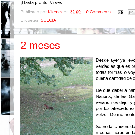
¡Hasta pronto! Vi ses
Publicado por
Kikedck
en
22:00
0 Comments
Etiquetas:
SUECIA
2 meses
Desde ayer ya llev
verdad es que es ba
todas formas lo voy
buena cantidad de c
De que debería habl
Nations, de las G
verano nos dejo, y 
por los alrededore
volver. De momento 
Sobre la Universid
muchas horas en la 