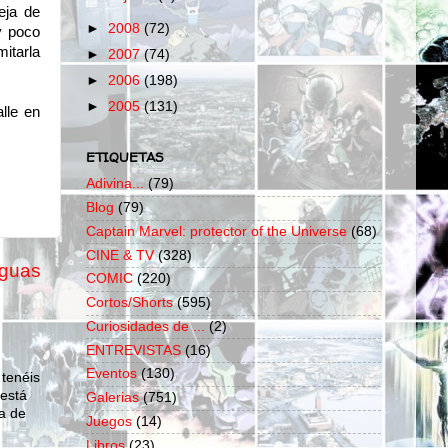
eja de
►
2008
(72)
y poco
itarla
►
2007
(74)
►
2006
(198)
►
2005
(131)
lle en
ETIQUETAS
Adivina...
(79)
Blog
(79)
Captain Marvel: protector of the Universe
(68)
CINE & TV
(328)
iguas
COMIC
(220)
Cortos/Shorts
(595)
Curiosidades de ...
(2)
ENTREVISTAS
(16)
Eventos
(130)
 tenéis
 está
Galerias
(751)
a de
Juegos
(14)
Libros
(23)