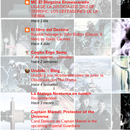
MC El Blogzine Enmascarado
LIGA DE LA JUSTICIA-LOS DIEZ DE
TERRIFIC: LOS DEFENSORES DE LA
TIERRA
Hace 1 día
El libro del Destino
Boudoir homage to John Bolton (Classic X
Men) by Raúlo Cáceres
Hace 4 días
Cogito Ergo Samu
Y de repente... ¡Jimothy!
Hace 2 semanas
Uruloki :: Blog
Uruloki y sus recomendaciones de junio: la
Obsession con The Drama…
Hace 4 semanas
La Atalaya Nocturna en tumblr
Recommended
Hace 3 meses
Captain Marvel: Protector of the
Universe
Carol Danvers as Captain Marvel in the
upcoming Imperial Guardians