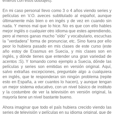
enteros con esos doblajes).
En mi caso personal llevo como 3 o 4 años viendo series y
películas en V.O. aveces subtitulado al español, aunque
últimamente más bien o en ingés y de vez en cuando sin
nada. Y menos mal que lo hice. No es que con ello hables
mejor inglés o cualquier otro idioma que estes aprendiendo,
pero al menos ganas mucho "oído" y vocabulario, escuchas
la "verdadera" forma de pronunciar, etc. Sino fuera por ello
peor lo hubiera pasado en mis clases de este curso (este
año estoy de Erasmus en Suecia, y mis clases son en
inglés, y dónde tienes que entender una gran variedad de
acentos :S). Y tomando como ejemplo a Suecia, dónde las
películas y series son emitidas en versión original. Aquí,
salvo extrañas excepciones, preguntale algo a cualquiera
en inglés, que te responderan sin ningún problema (repite
esto en España, a ver cuantos lo hacen), y aunque tengan
un mejor sistema educativo, con un nivel básico de instituto
y la costumbre de ver la televisión en versión original, la
mayoría tiene un nivel bastante bueno.
Ahora imaginar que todo el país hubiera crecido viendo las
series de televisión y películas en su idioma original, que de