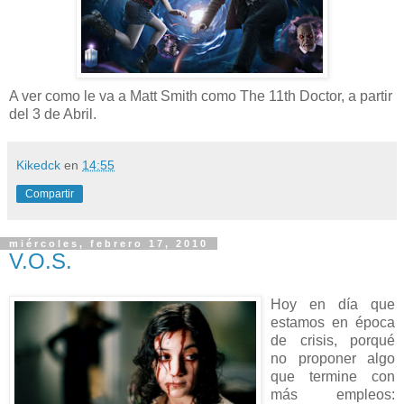
A ver como le va a Matt Smith como The 11th Doctor, a partir
del 3 de Abril.
Kikedck
en
14:55
Compartir
miércoles, febrero 17, 2010
V.O.S.
Hoy en día que
estamos en época
de crisis, porqué
no proponer algo
que termine con
más empleos: