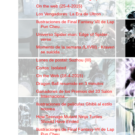
On the web (25-4-2015)
Los Vengadores: La Era de Ultron
Ilustraciones de Final Fantasy VII de Lap
Pun Cheu...
Universo Spider-man: Edge of Spider-
verse
Momento de la semana (LXVIII).- Kraven
se suicida ...
Lunes de postal: Suzhou (III)
Cortos: Isolated
On the Web (18-4-2015)
Dragon Ball resumido en 3 minutos
Ganadores de los Premios del 33 Salón
Internaciona...
Ilustraciones de películas Ghibli al estilo
nouvea...
How Teenage Mutant Ninja Turtles
Should Have Ended
Ilustraciones de Final Fantasy VII de Lap
Pun Cheu...