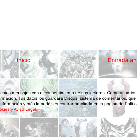
Inicio
Entrada an
 estos mensajes con el consentimiento de sus lectores. Como usuarios
ormación.
Tus datos los guardará Disqus, sistema de comentarios, que
nformación y más la podéis encontrar ampliada en la página de Polític
okies y Aviso Legal.