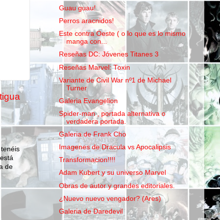
Guau guau!
Perros aracnidos!
Este contra Oeste ( o lo que es lo mismo
manga con...
Reseñas DC: Jóvenes Titanes 3
Reseñas Marvel: Toxin
Variante de Civil War nº1 de Michael
Turner
tigua
Galeria Evangelion
Spider-man , portada alternativa o
verdadera portada.
Galeria de Frank Cho
Imagenes de Dracula vs Apocalipsis
 tenéis
 está
Transformacion!!!!
a de
Adam Kubert y su universo Marvel
Obras de autor y grandes editoriales.
¿Nuevo nuevo vengador? (Ares)
Galeria de Daredevil