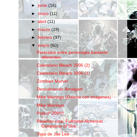
►
junio
(16)
►
mayo
(11)
►
abril
(11)
►
marzo
(19)
►
febrero
(37)
▼
enero
(60)
Parecidos entre personajes bastante
diferentes.
Calendario Bleach 2006 (2)
Calendario Bleach 2006 (1)
Zombies Marvel
Descubriendo Amalgam
Mike Wieringo (Galeria con imagenes)
Mike Wieringo
Post nº 200!!!!
Reseñas cine: Fullmetal Alchemist
Conqueror of Sha...
Vigia de Jae Lee