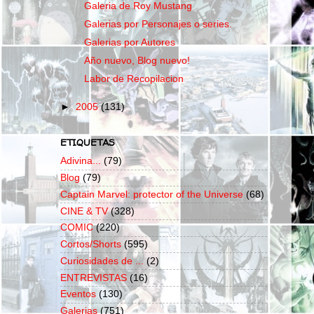
Galeria de Roy Mustang
Galerias por Personajes o series.
Galerias por Autores
Año nuevo, Blog nuevo!
Labor de Recopilacion
►
2005
(131)
ETIQUETAS
Adivina...
(79)
Blog
(79)
Captain Marvel: protector of the Universe
(68)
CINE & TV
(328)
COMIC
(220)
Cortos/Shorts
(595)
Curiosidades de ...
(2)
ENTREVISTAS
(16)
Eventos
(130)
Galerias
(751)