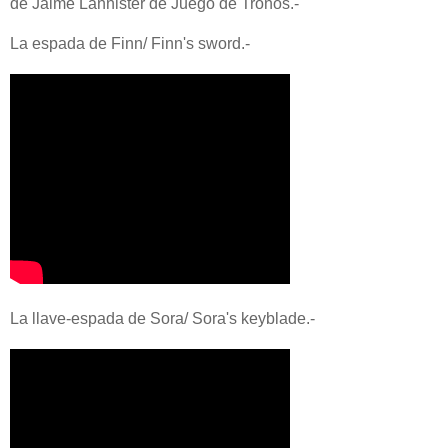
de Jaime Lannister de Juego de Tronos.-
La espada de Finn/ Finn's sword.-
La llave-espada de Sora/ Sora's keyblade.-