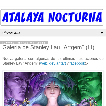
▼
jueves, marzo 03, 2016
Galería de Stanley Lau "Artgem" (III)
Nueva galería con algunas de las últimas ilustraciones de
Stanley Lay "Artgem" (
web
,
deviantart
y
facebook
).-