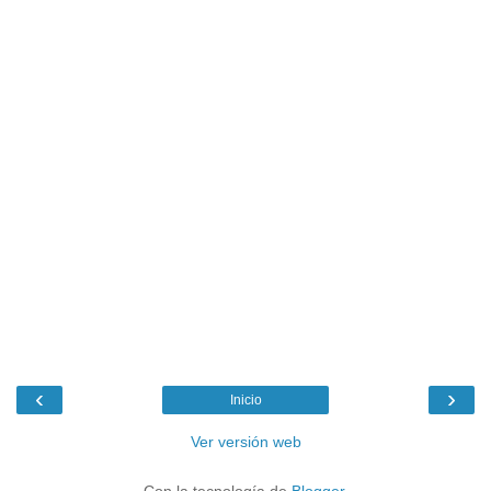
‹
›
Inicio
Ver versión web
Con la tecnología de
Blogger
.