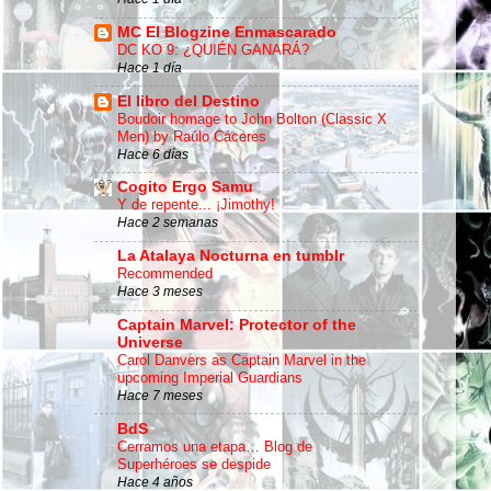
MC El Blogzine Enmascarado
DC KO 9: ¿QUIÉN GANARÁ?
Hace 1 día
El libro del Destino
Boudoir homage to John Bolton (Classic X
Men) by Raúlo Cáceres
Hace 6 días
Cogito Ergo Samu
Y de repente... ¡Jimothy!
Hace 2 semanas
La Atalaya Nocturna en tumblr
Recommended
Hace 3 meses
Captain Marvel: Protector of the
Universe
Carol Danvers as Captain Marvel in the
upcoming Imperial Guardians
Hace 7 meses
BdS
Cerramos una etapa… Blog de
Superhéroes se despide
Hace 4 años