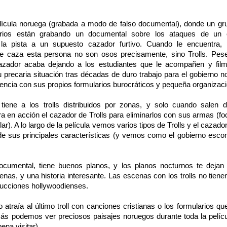
ícula noruega (grabada a modo de falso documental), donde un gr
itarios están grabando un documental sobre los ataques de un
la pista a un supuesto cazador furtivo. Cuando le encuentra, 
ue caza esta persona no son osos precisamente, sino Trolls. Pes
l cazador acaba dejando a los estudiantes que le acompañen y fil
 precaria situación tras décadas de duro trabajo para el gobierno n
encia con sus propios formularios burocráticos y pequeña organizaci
tiene a los trolls distribuidos por zonas, y solo cuando salen 
a en acción el cazador de Trolls para eliminarlos con sus armas (fo
olar). A lo largo de la película vemos varios tipos de Trolls y el cazado
e sus principales características (y vemos como el gobierno esco
umental, tiene buenos planos, y los planos nocturnos te dejan 
enas, y una historia interesante. Las escenas con los trolls no tien
ducciones hollywoodienses.
 atraía al último troll con canciones cristianas o los formularios qu
más podemos ver preciosos paisajes noruegos durante toda la pelícu
ena visitar).