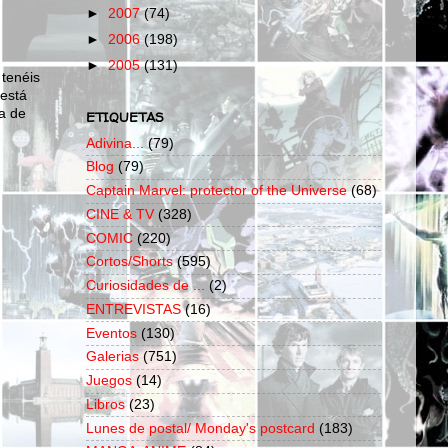
►
2007
(74)
►
2006
(198)
►
2005
(131)
 tenéis
 está
a de
ETIQUETAS
Adivina...
(79)
Blog
(79)
Captain Marvel: protector of the Universe
(68)
CINE & TV
(328)
COMIC
(220)
Cortos/Shorts
(595)
Curiosidades de ...
(2)
ENTREVISTAS
(16)
Eventos
(130)
Galerias
(751)
Juegos
(14)
Libros
(23)
Lunes de postal/ Monday's postcard
(183)