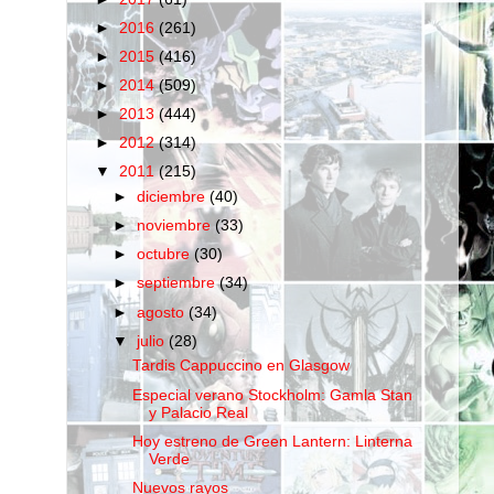
►
2016
(261)
►
2015
(416)
►
2014
(509)
►
2013
(444)
►
2012
(314)
▼
2011
(215)
►
diciembre
(40)
►
noviembre
(33)
►
octubre
(30)
►
septiembre
(34)
►
agosto
(34)
▼
julio
(28)
Tardis Cappuccino en Glasgow
Especial verano Stockholm: Gamla Stan
y Palacio Real
Hoy estreno de Green Lantern: Linterna
Verde
Nuevos rayos