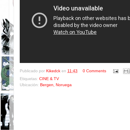
Publicado por
Kikedck
en
11:43
0 Comments
Etiquetas:
CINE & TV
Ubicación:
Bergen, Noruega