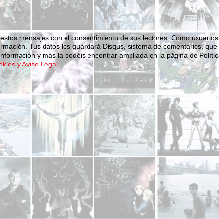
 estos mensajes con el consentimiento de sus lectores. Como usuarios
ormación.
Tus datos los guardará Disqus, sistema de comentarios, que
nformación y más la podéis encontrar ampliada en la página de Polític
okies y Aviso Legal.