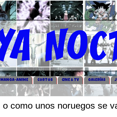
MANGA-ANIME
CORTOS
CINE & TV
GALERÍAS
er, o como unos noruegos se v