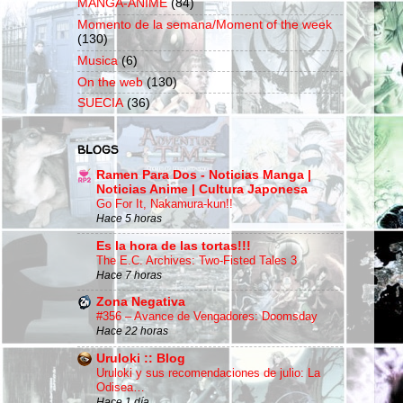
MANGA-ANIME
(84)
Momento de la semana/Moment of the week
(130)
Musica
(6)
On the web
(130)
SUECIA
(36)
BLOGS
Ramen Para Dos - Noticias Manga |
Noticias Anime | Cultura Japonesa
Go For It, Nakamura-kun!!
Hace 5 horas
Es la hora de las tortas!!!
The E.C. Archives: Two-Fisted Tales 3
Hace 7 horas
Zona Negativa
#356 – Avance de Vengadores: Doomsday
Hace 22 horas
Uruloki :: Blog
Uruloki y sus recomendaciones de julio: La
Odisea…
Hace 1 día