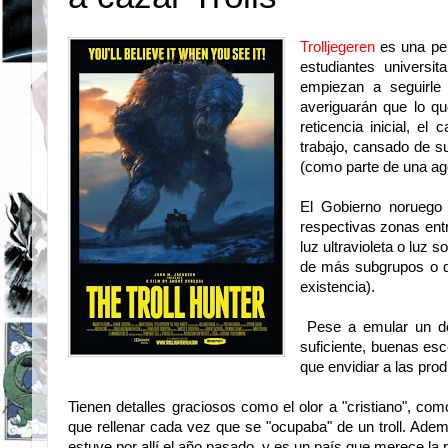
Trolljegeren
es una pel
estudiantes univers
empiezan a seguirle 
averiguarán que lo q
reticencia inicial, e
trabajo, cansado de su
(como parte de una ag
El Gobierno noruego 
respectivas zonas entr
luz ultravioleta o luz s
de más subgrupos o d
existencia).
Pese a emular un doc
suficiente, buenas esc
que envidiar a las pro
Tienen detalles graciosos como el olor a "cristiano", como
que rellenar cada vez que se "ocupaba" de un troll. Ade
estuve por allí el año pasado, y es un país que merece la p