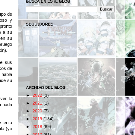
BUSCA EN ESTE BLOG
upo de
 oso y
SEGUIDORES
pronto
e a su
men su
oruego
ón).
de sus
cos de
r habla
nde su
ARCHIVO DEL BLOG
►
2022
(3)
ver lo
►
2021
(1)
en nada
►
2020
(7)
►
2019
(134)
e tenía
►
2018
(69)
la (yo
►
2017
(61)