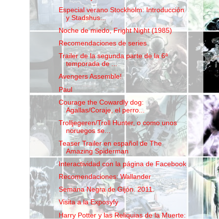
Especial verano Stockholm: Introducción
y Stadshus...
Noche de miedo, Fright Night (1985)
Recomendaciones de series
Trailer de la segunda parte de la 6ª
temporada de ...
Avengers Assemble!
Paul
Courage the Cowardly dog:
Agallas/Coraje, el perro...
Trolljegeren/Troll Hunter, o como unos
noruegos se...
Teaser Trailer en español de The
Amazing Spiderman
Interactividad con la página de Facebook
Recomendaciones: Wallander
Semana Negra de Gijón. 2011.
Visita a la Exposyfy
Harry Potter y las Reliquias de la Muerte: