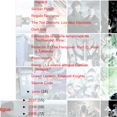
Parte II
Sucker Punch
Regalo Nocturno
The Ten Doctors: Los diez Doctores
Dark City
Estreno de la cuarta temporada de
Torchwood: Mirac...
Resacón 2 (The Hangover: Part 2). Viaje
a Tailandia
Postcrossing
Boing, ¿La nueva antigua Cartoon
Network?
Green Lantern: Emerald Knights
Source Code
►
junio
(16)
►
2010
(15)
►
2009
(16)
tigua
►
2008
(72)