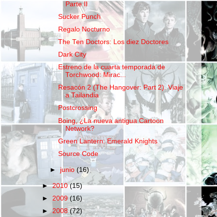
Parte II
Sucker Punch
Regalo Nocturno
The Ten Doctors: Los diez Doctores
Dark City
Estreno de la cuarta temporada de
Torchwood: Mirac...
Resacón 2 (The Hangover: Part 2). Viaje
a Tailandia
Postcrossing
Boing, ¿La nueva antigua Cartoon
Network?
Green Lantern: Emerald Knights
Source Code
►
junio
(16)
►
2010
(15)
►
2009
(16)
►
2008
(72)