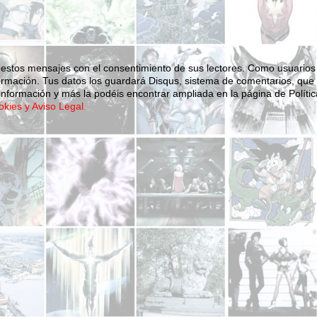
 estos mensajes con el consentimiento de sus lectores. Como usuarios
ormación.
Tus datos los guardará Disqus, sistema de comentarios, que
nformación y más la podéis encontrar ampliada en la página de Polític
okies y Aviso Legal.