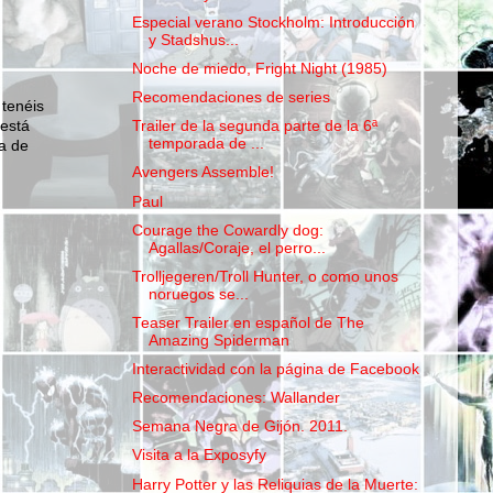
Especial verano Stockholm: Introducción
y Stadshus...
Noche de miedo, Fright Night (1985)
Recomendaciones de series
 tenéis
 está
Trailer de la segunda parte de la 6ª
temporada de ...
a de
Avengers Assemble!
Paul
Courage the Cowardly dog:
Agallas/Coraje, el perro...
Trolljegeren/Troll Hunter, o como unos
noruegos se...
Teaser Trailer en español de The
Amazing Spiderman
Interactividad con la página de Facebook
Recomendaciones: Wallander
Semana Negra de Gijón. 2011.
Visita a la Exposyfy
Harry Potter y las Reliquias de la Muerte: