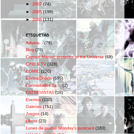
►
2007
(74)
►
2006
(198)
►
2005
(131)
ETIQUETAS
Adivina...
(79)
Blog
(79)
Captain Marvel: protector of the Universe
(68)
CINE & TV
(328)
COMIC
(220)
Cortos/Shorts
(595)
Curiosidades de ...
(2)
ENTREVISTAS
(16)
Eventos
(130)
Galerias
(751)
Juegos
(14)
Libros
(23)
Lunes de postal/ Monday's postcard
(183)