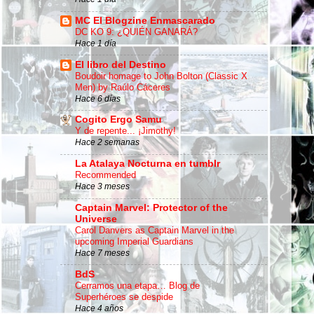
MC El Blogzine Enmascarado
DC KO 9: ¿QUIÉN GANARÁ?
Hace 1 día
El libro del Destino
Boudoir homage to John Bolton (Classic X
Men) by Raúlo Cáceres
Hace 6 días
Cogito Ergo Samu
Y de repente... ¡Jimothy!
Hace 2 semanas
La Atalaya Nocturna en tumblr
Recommended
Hace 3 meses
Captain Marvel: Protector of the
Universe
Carol Danvers as Captain Marvel in the
upcoming Imperial Guardians
Hace 7 meses
BdS
Cerramos una etapa… Blog de
Superhéroes se despide
Hace 4 años