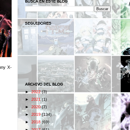
BUSCA EN ESTE BLOG
SEGUIDORES
nny X-
ARCHIVO DEL BLOG
►
2022
(3)
►
2021
(1)
►
2020
(7)
►
2019
(134)
►
2018
(69)
►
2017
(61)