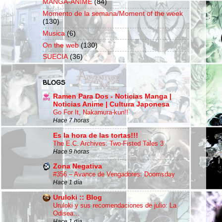
MANGA-ANIME
(84)
Momento de la semana/Moment of the week
(130)
Musica
(6)
On the web
(130)
SUECIA
(36)
BLOGS
Ramen Para Dos - Noticias Manga |
Noticias Anime | Cultura Japonesa
Go For It, Nakamura-kun!!
Hace 7 horas
Es la hora de las tortas!!!
The E.C. Archives: Two-Fisted Tales 3
Hace 9 horas
Zona Negativa
#356 – Avance de Vengadores: Doomsday
Hace 1 día
Uruloki :: Blog
Uruloki y sus recomendaciones de julio: La
Odisea…
Hace 1 día