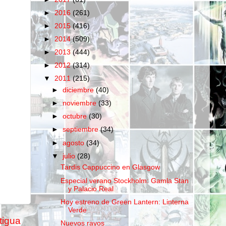
►
2016
(261)
►
2015
(416)
►
2014
(509)
►
2013
(444)
►
2012
(314)
▼
2011
(215)
►
diciembre
(40)
►
noviembre
(33)
►
octubre
(30)
►
septiembre
(34)
►
agosto
(34)
▼
julio
(28)
Tardis Cappuccino en Glasgow
Especial verano Stockholm: Gamla Stan
y Palacio Real
Hoy estreno de Green Lantern: Linterna
Verde
tigua
Nuevos rayos