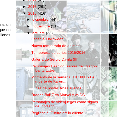
►
2016
(261)
▼
2015
(416)
►
diciembre
(44)
ara, un
►
noviembre
(31)
que no
▼
octubre
(33)
llanos
Especial Halloween
Nueva temporada de animes
Temporada de series 2015/2016
Galería de Sergio Dávila (III)
Personajes Desbloqueables del Dragon
Ball Z Extrem...
Momento de la semana (LXXXIX).- La
muerte de Karen...
Lunes de postal: Alces suecos
Dragon Ball Z vs Marvel y vs DC
Personajes de videojuegos como signos
del Zodiaco
Regreso al Futuro estilo cuento