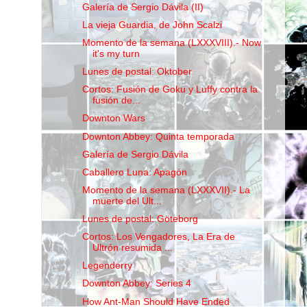
Galería de Sergio Dávila (II)
La vieja Guardia, de John Scalzi
Momento de la semana (LXXXVIII).- Now
it's my turn
Lunes de postal: Oktober
Cortos: Fusión de Goku y Luffy contra la
fusión de...
Downton Wars
Downton Abbey: Quinta temporada
Galería de Sergio Dávila
Caballero Luna: Apagón
Momento de la semana (LXXXVII).- La
muerte del Ult...
Lunes de postal: Göteborg
Cortos: Los Vengadores, La Era de
Ultrón resumida ...
Legenderry
Downton Abbey: Series 4
How Ant-Man Should Have Ended