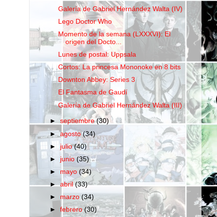
Galería de Gabriel Hernández Walta (IV)
Lego Doctor Who
Momento de la semana (LXXXVI): El
origen del Docto...
Lunes de postal: Uppsala
Cortos: La princesa Mononoke en 8 bits
Downton Abbey: Series 3
El Fantasma de Gaudí
Galería de Gabriel Hernández Walta (III)
►
septiembre
(30)
►
agosto
(34)
►
julio
(40)
►
junio
(35)
►
mayo
(34)
►
abril
(33)
►
marzo
(34)
►
febrero
(30)