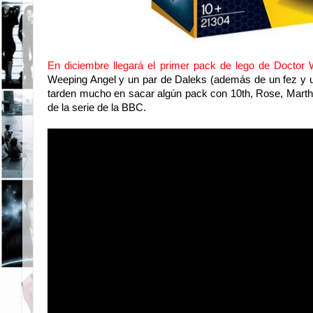
En diciembre llegará el primer pack de lego de Doctor
Weeping Angel y un par de Daleks (además de un fez y un
tarden mucho en sacar algún pack con 10th, Rose, Martha
de la serie de la BBC.