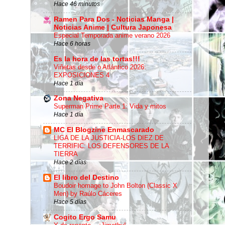
Hace 46 minutos
Ramen Para Dos - Noticias Manga |
Noticias Anime | Cultura Japonesa
Especial Temporada anime verano 2026
Hace 6 horas
Es la hora de las tortas!!!
Viñetas desde o Atlántico 2026:
EXPOSICIONES 4
Hace 1 día
Zona Negativa
Superman Prime Parte 1: Vida y mitos
Hace 1 día
MC El Blogzine Enmascarado
LIGA DE LA JUSTICIA-LOS DIEZ DE
TERRIFIC: LOS DEFENSORES DE LA
TIERRA
Hace 2 días
El libro del Destino
Boudoir homage to John Bolton (Classic X
Men) by Raúlo Cáceres
Hace 5 días
Cogito Ergo Samu