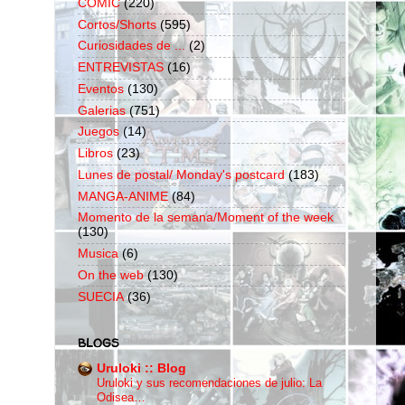
COMIC
(220)
Cortos/Shorts
(595)
Curiosidades de ...
(2)
ENTREVISTAS
(16)
Eventos
(130)
Galerias
(751)
Juegos
(14)
Libros
(23)
Lunes de postal/ Monday's postcard
(183)
MANGA-ANIME
(84)
Momento de la semana/Moment of the week
(130)
Musica
(6)
On the web
(130)
SUECIA
(36)
BLOGS
Uruloki :: Blog
Uruloki y sus recomendaciones de julio: La
Odisea…