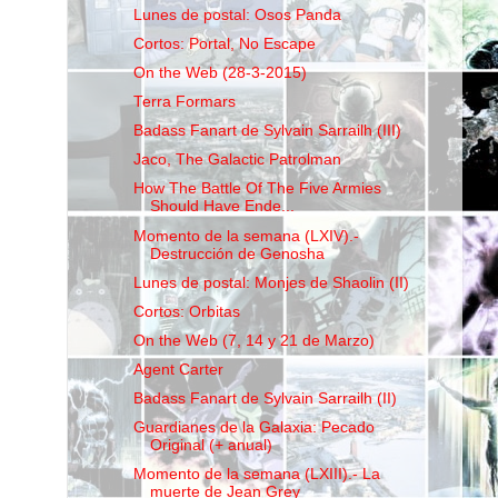
Lunes de postal: Osos Panda
Cortos: Portal, No Escape
On the Web (28-3-2015)
Terra Formars
Badass Fanart de Sylvain Sarrailh (III)
Jaco, The Galactic Patrolman
How The Battle Of The Five Armies
Should Have Ende...
Momento de la semana (LXIV).-
Destrucción de Genosha
Lunes de postal: Monjes de Shaolin (II)
Cortos: Orbitas
On the Web (7, 14 y 21 de Marzo)
Agent Carter
Badass Fanart de Sylvain Sarrailh (II)
Guardianes de la Galaxia: Pecado
Original (+ anual)
Momento de la semana (LXIII).- La
muerte de Jean Grey