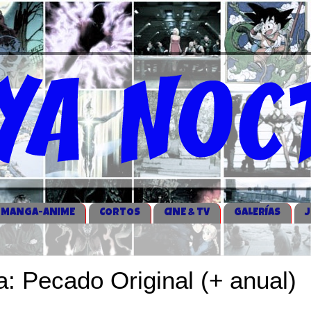
MANGA-ANIME
CORTOS
CINE & TV
GALERÍAS
: Pecado Original (+ anual)