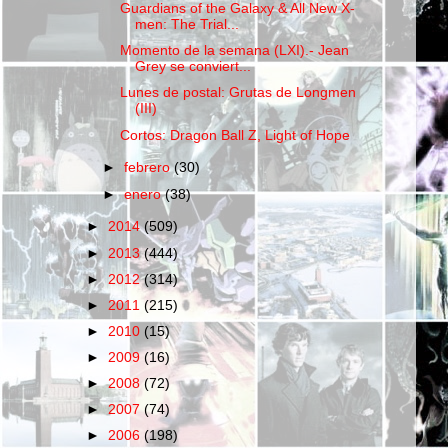
Guardians of the Galaxy & All New X-
men: The Trial...
Momento de la semana (LXI).- Jean
Grey se conviert...
Lunes de postal: Grutas de Longmen
(III)
Cortos: Dragon Ball Z, Light of Hope
►
febrero
(30)
►
enero
(38)
►
2014
(509)
►
2013
(444)
►
2012
(314)
►
2011
(215)
►
2010
(15)
►
2009
(16)
►
2008
(72)
►
2007
(74)
►
2006
(198)