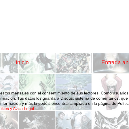
Inicio
Entrada an
 estos mensajes con el consentimiento de sus lectores. Como usuarios
ormación.
Tus datos los guardará Disqus, sistema de comentarios, que
nformación y más la podéis encontrar ampliada en la página de Polític
okies y Aviso Legal.