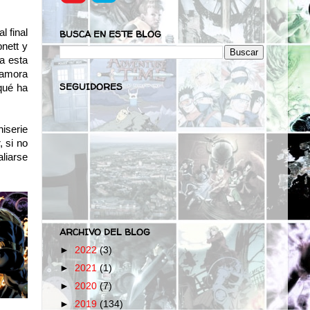
l final
BUSCA EN ESTE BLOG
nett y
ta esta
Gamora
SEGUIDORES
 qué ha
niserie
 si no
aliarse
ARCHIVO DEL BLOG
►
2022
(3)
►
2021
(1)
►
2020
(7)
►
2019
(134)