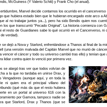
dis, McGuiness (Y Valerio Schiti) y Frank Cho (el anual).
certidumbre, Marvel decide contarnos los ocurrido en el cancerverso a
o que hubiera estado bien que le hubieran encargado este arco a Ab
ue al no trabajar juntos ya...), pero ha sido Bendis quien nos cuen
n los que transcurrió "Pecado Original". La historia comienza con 
 ni el resto de Guardianes sabe lo qué ocurrió en el Cancerverso, ni
 de verdad).
se dejó a Nova y Starlord, enfrentándose a Thanos al final de la mi
ll (una versión malvada del Capitán Marvel que no murió de cáncer,
a vencer el cáncer y todo su universo cambió tras ello) y tenían que 
 lidiar contra quien lo venció por primera vez.
s se alargó tras ver que todos volvían de
cha a la que no tardaba en unirse Drax, y
s Vengadores (aunque aquí, y en toda la
e ni quien era el principal villano del
oribundo (qué más da que el resto hubiera
erte en un portal al universo 616 con la
moramiento por Gamora, tampoco nadie se
ara que Starlord, Drax y Thanos (que se