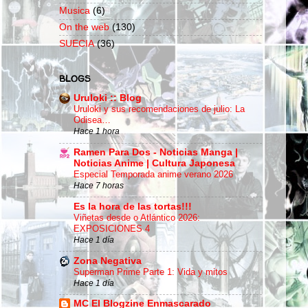
Musica
(6)
On the web
(130)
SUECIA
(36)
BLOGS
Uruloki :: Blog
Uruloki y sus recomendaciones de julio: La
Odisea…
Hace 1 hora
Ramen Para Dos - Noticias Manga |
Noticias Anime | Cultura Japonesa
Especial Temporada anime verano 2026
Hace 7 horas
Es la hora de las tortas!!!
Viñetas desde o Atlántico 2026:
EXPOSICIONES 4
Hace 1 día
Zona Negativa
Superman Prime Parte 1: Vida y mitos
Hace 1 día
MC El Blogzine Enmascarado