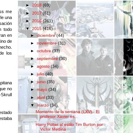
►
2018
(69)
ess me
►
2017
(61)
rle una
►
2016
(261)
sación
▼
2015
(416)
n todo
ran en
►
diciembre
(44)
tino de
►
noviembre
(31)
hecho.
►
octubre
(33)
de los
►
septiembre
(30)
►
agosto
(34)
►
julio
(40)
►
junio
(35)
apitana
que no
►
mayo
(34)
Skrull
►
abril
(33)
▼
marzo
(34)
Momento de la semana (LXV).- El
estado
profesor Xavier es...
estaba
Harry Potter al estilo Tim Burton por
Victor Medina