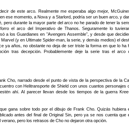
 decir de este arco. Realmente me esperaba algo mejor, McGuin
s en ese momento, a Nova y a Starlord, podría ser un buen arco, y da
, pero durante la mayor parte del arco no he parado de tener la sen
orro el arco del Imperativo de Thanos. Seguramente lo tuviera
só a los Guardianes en "Avengers Assemble", y desde que decidie
o Marvel (y en Ultimate Spider-man, la serie, y demás medios) el des
e ya años, no obstante no deja de ser triste la forma en que lo ha 
ión tras decepción. Probablemente deje la serie tras el arco 
rank Cho, narrado desde el punto de vista de la perspectiva de la C
cuentro con Helitransporte de Shield con unos cuantos personajes 
tén ahí. Al parecer llevan desde los tiempos de la guerra Kree-
.
a que gana sobre todo por el dibujo de Frank Cho. Quizás hubiera 
licado antes del final de Original Sin, pero ya se nos cuenta que 
el verano, pero los retrasos de Cho no dejaron otra opción.