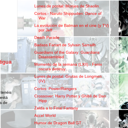
Lunes de postal: Monjes de Shaolin
Cortos.- Naruto Shippuden: Dance of
War
La evolución de Batman en el cine (y TV)
por Jeff ...
Death Parade
Badass Fanart de Sylvain Sarrailh
Guardians of the Galaxy: Guardians
Disassembled
tigua
Momento de la semana (LXII).- Fenix
oscura destruy...
Lunes de postal: Grutas de Longmen
(IV)
Cortos: Power/Rangers
 tenéis
Crossover: Harry Potter y Ghibli de Dan
 está
Hipp
a de
Zelda a lo Final Fantasy
Accel World
Humor de Dragon Ball GT