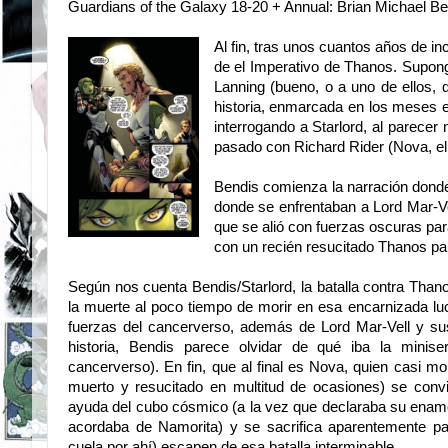
Guardians of the Galaxy 18-20 + Annual: Brian Michael Ben
Al fin, tras unos cuantos años de in
de el Imperativo de Thanos. Supong
Lanning (bueno, o a uno de ellos, q
historia, enmarcada en los meses e
interrogando a Starlord, al parecer
pasado con Richard Rider (Nova, el
Bendis comienza la narración donde 
donde se enfrentaban a Lord Mar-Ve
que se alió con fuerzas oscuras par
con un recién resucitado Thanos para
Según nos cuenta Bendis/Starlord, la batalla contra Thano
la muerte al poco tiempo de morir en esa encarnizada lu
fuerzas del cancerverso, además de Lord Mar-Vell y su
historia, Bendis parece olvidar de qué iba la miniseri
cancerverso). En fin, que al final es Nova, quien casi m
muerto y resucitado en multitud de ocasiones) se convi
ayuda del cubo cósmico (a la vez que declaraba su ena
acordaba de Namorita) y se sacrifica aparentemente p
cuela por ahí) escapen de esa batalla interminable.