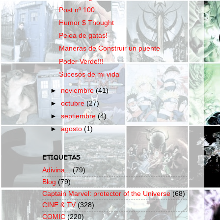
Post nº 100
Humor $ Thought
Pelea de gatas!
Maneras de Construir un puente
Poder Verde!!!
Sucesos de mi vida
►
noviembre
(41)
►
octubre
(27)
►
septiembre
(4)
►
agosto
(1)
ETIQUETAS
Adivina...
(79)
Blog
(79)
Captain Marvel: protector of the Universe
(68)
CINE & TV
(328)
COMIC
(220)