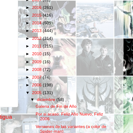
►
2016
(261)
►
2015
(416)
►
2014
(509)
►
2013
(444)
►
2012
(314)
►
2011
(215)
►
2010
(15)
►
2009
(16)
►
2008
(72)
►
2007
(74)
►
2006
(198)
▼
2005
(131)
▼
diciembre
(58)
Galeria de Fin de Año
Por si acaso: Feliz Año Nuevo, Feliz
tigua
2006
Versiones de las variantes (a color de
Spider-man)