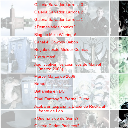
Galeria Salvador Larroca 3
Galeria Salvador Larroca 2
Galeria Salvador Larroca 1
¿Demasiados comics?
Blog de Mike Wieringo!
Canal 4: Cowboy Bebop
Regalo desde Mulder Comics
Y otra mas!
Aqui vuelven los cosmicos de Marvel
(marzo 2006)
Marvel Marzo de 2006
Naruto
Batfamilia en DC
Final Fantasy 7: Eternal Curse
Acaba en España la Etapa de Rucka al
frente de Lob...
¿Qué ha sido de Genis?
Galeria Carlos Pacheco2