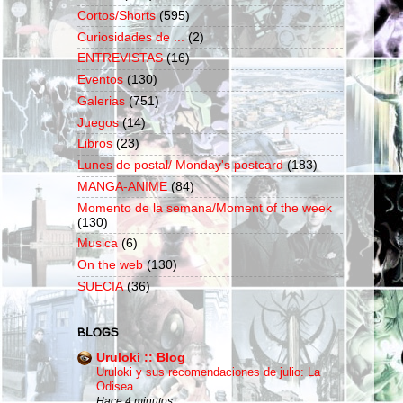
Cortos/Shorts
(595)
Curiosidades de ...
(2)
ENTREVISTAS
(16)
Eventos
(130)
Galerias
(751)
Juegos
(14)
Libros
(23)
Lunes de postal/ Monday's postcard
(183)
MANGA-ANIME
(84)
Momento de la semana/Moment of the week
(130)
Musica
(6)
On the web
(130)
SUECIA
(36)
BLOGS
Uruloki :: Blog
Uruloki y sus recomendaciones de julio: La
Odisea…
Hace 4 minutos