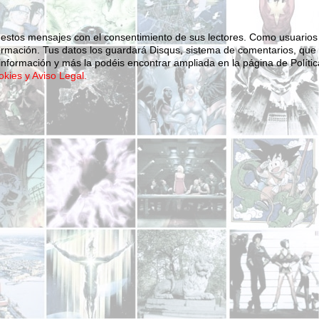
 estos mensajes con el consentimiento de sus lectores. Como usuarios
ormación.
Tus datos los guardará Disqus, sistema de comentarios, que
nformación y más la podéis encontrar ampliada en la página de Polític
okies y Aviso Legal.