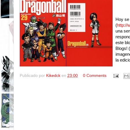
Hoy se 
(
http:/
una se
respond
este bl
Blogs! 
imagene
la edic
Publicado por
Kikedck
en
23:00
0 Comments