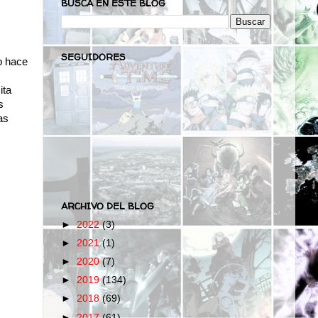
BUSCA EN ESTE BLOG
SEGUIDORES
o hace
ita
s
as
ARCHIVO DEL BLOG
►
2022
(3)
►
2021
(1)
►
2020
(7)
►
2019
(134)
►
2018
(69)
►
2017
(61)