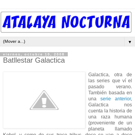
▼
viernes, octubre 10, 2008
Batllestar Galactica
Galactica, otra de
las series que ví el
pasado verano.
También basada en
una
serie anterior
,
Galactica nos
cuenta la historia de
una raza humana
(proveniente de un
planeta llamado
Kobol, y como de sus trece tribus, doce se van a doce