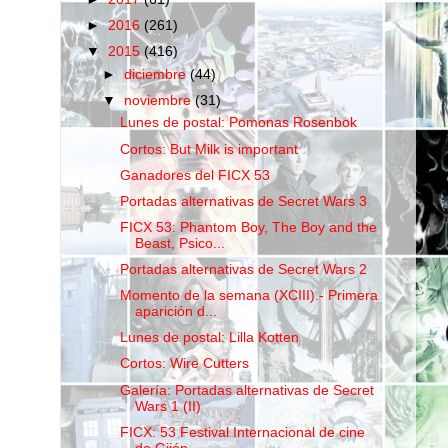
►
2016
(261)
▼
2015
(416)
►
diciembre
(44)
▼
noviembre
(31)
Lunes de postal: Pomonas Rosenbok
Cortos: But Milk is important
Ganadores del FICX 53
Portadas alternativas de Secret Wars 3
FICX 53: Phantom Boy, The Boy and the
Beast, Psico...
Portadas alternativas de Secret Wars 2
Momento de la semana (XCIII).- Primera
aparición d...
Lunes de postal: Lilla Kotten
Cortos: Wire Cutters
Galería: Portadas alternativas de Secret
Wars 1 (II)
FICX: 53 Festival Internacional de cine