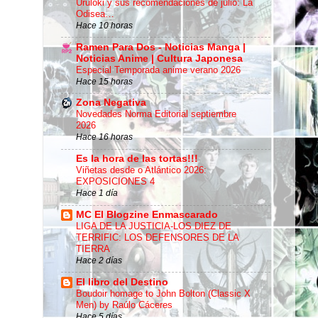
Uruloki y sus recomendaciones de julio: La
Odisea…
Hace 10 horas
Ramen Para Dos - Noticias Manga |
Noticias Anime | Cultura Japonesa
Especial Temporada anime verano 2026
Hace 15 horas
Zona Negativa
Novedades Norma Editorial septiembre
2026
Hace 16 horas
Es la hora de las tortas!!!
Viñetas desde o Atlántico 2026:
EXPOSICIONES 4
Hace 1 día
MC El Blogzine Enmascarado
LIGA DE LA JUSTICIA-LOS DIEZ DE
TERRIFIC: LOS DEFENSORES DE LA
TIERRA
Hace 2 días
El libro del Destino
Boudoir homage to John Bolton (Classic X
Men) by Raúlo Cáceres
Hace 5 días