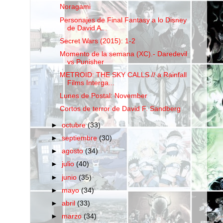
Noragami
Personajes de Final Fantasy a lo Disney
de David A...
Secret Wars (2015): 1-2
Momento de la semana (XC).- Daredevil
vs Punisher
METROID: THE SKY CALLS // a Rainfall
Films Interga...
Lunes de Postal: November
Cortos de terror de David F. Sandberg
►
octubre
(33)
►
septiembre
(30)
►
agosto
(34)
►
julio
(40)
►
junio
(35)
►
mayo
(34)
►
abril
(33)
►
marzo
(34)