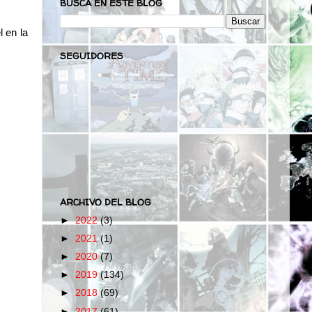
BUSCA EN ESTE BLOG
 en la
SEGUIDORES
ARCHIVO DEL BLOG
►
2022
(3)
►
2021
(1)
►
2020
(7)
►
2019
(134)
►
2018
(69)
►
2017
(61)