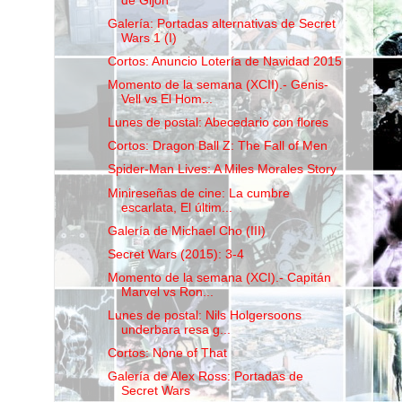
de Gijón
Galería: Portadas alternativas de Secret
Wars 1 (I)
Cortos: Anuncio Lotería de Navidad 2015
Momento de la semana (XCII).- Genis-
Vell vs El Hom...
Lunes de postal: Abecedario con flores
Cortos: Dragon Ball Z: The Fall of Men
Spider-Man Lives: A Miles Morales Story
Minireseñas de cine: La cumbre
escarlata, El últim...
Galería de Michael Cho (III)
Secret Wars (2015): 3-4
Momento de la semana (XCI).- Capitán
Marvel vs Ron...
Lunes de postal: Nils Holgersoons
underbara resa g...
Cortos: None of That
Galería de Alex Ross: Portadas de
Secret Wars