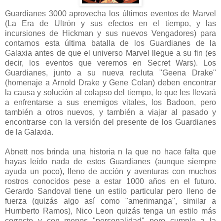
Guardianes 3000 aprovecha los últimos eventos de Marvel
(La Era de Ultrón y sus efectos en el tiempo, y las
incursiones de Hickman y sus nuevos Vengadores) para
contarnos esta última batalla de los Guardianes de la
Galaxia antes de que el universo Marvel llegue a su fin (es
decir, los eventos que veremos en Secret Wars). Los
Guardianes, junto a su nueva recluta "Geena Drake"
(homenaje a Arnold Drake y Gene Colan) deben encontrar
la causa y solución al colapso del tiempo, lo que les llevará
a enfrentarse a sus enemigos vitales, los Badoon, pero
también a otros nuevos, y también a viajar al pasado y
encontrarse con la versión del presente de los Guardianes
de la Galaxia.
Abnett nos brinda una historia n la que no hace falta que
hayas leído nada de estos Guardianes (aunque siempre
ayuda un poco), lleno de acción y aventuras con muchos
rostros conocidos pese a estar 1000 años en el futuro.
Gerardo Sandoval tiene un estilo particular pero lleno de
fuerza (quizás algo así como "amerimanga", similar a
Humberto Ramos), Nico Leon quizás tenga un estilo más
correcto y con menos "personalidad" pero cumple a la