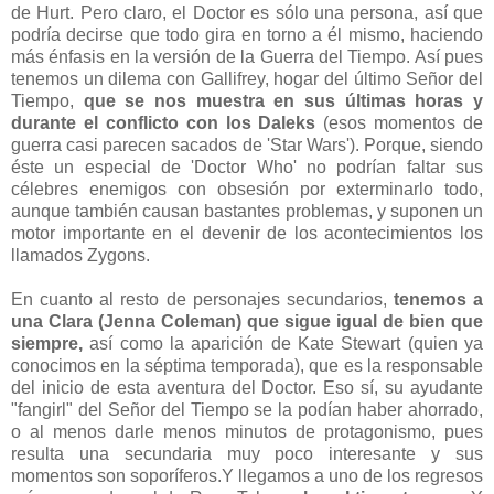
de Hurt. Pero claro, el Doctor es sólo una persona, así que
podría decirse que todo gira en torno a él mismo, haciendo
más énfasis en la versión de la Guerra del Tiempo. Así pues
tenemos un dilema con Gallifrey, hogar del último Señor del
Tiempo,
que se nos muestra en sus últimas horas y
durante el conflicto con los Daleks
(esos momentos de
guerra casi parecen sacados de 'Star Wars'). Porque, siendo
éste un especial de 'Doctor Who' no podrían faltar sus
célebres enemigos con obsesión por exterminarlo todo,
aunque también causan bastantes problemas, y suponen un
motor importante en el devenir de los acontecimientos los
llamados Zygons.
En cuanto al resto de personajes secundarios,
tenemos a
una Clara (Jenna Coleman) que sigue igual de bien que
siempre,
así como la aparición de Kate Stewart (quien ya
conocimos en la séptima temporada), que es la responsable
del inicio de esta aventura del Doctor. Eso sí, su ayudante
"fangirl" del Señor del Tiempo se la podían haber ahorrado,
o al menos darle menos minutos de protagonismo, pues
resulta una secundaria muy poco interesante y sus
momentos son soporíferos.Y llegamos a uno de los regresos