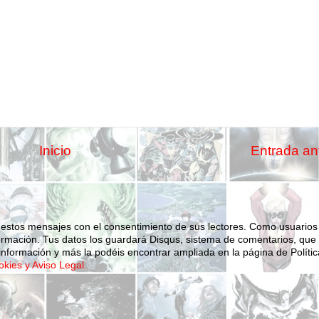
Inicio
Entrada an
 estos mensajes con el consentimiento de sus lectores. Como usuarios
ormación.
Tus datos los guardará Disqus, sistema de comentarios, que
nformación y más la podéis encontrar ampliada en la página de Polític
okies y Aviso Legal.