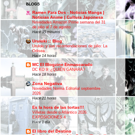
BLOGS
Ramen Para Dos - Noticias Manga |
Noticias Anime | Cultura Japonesa
Novedades Amazon Prime semana del 31
de julio al 7 de agosto
Hace 35 minutos
Uruloki :: Blog
Uruloki y sus recomendaciones de julio: La
Odisea…
Hace 14 horas
MC El Blogzine Enmascarado
DC KO 9: ¿QUIÉN GANARÁ?
Hace 18 horas
Zona Negativa
Novedades Norma Editorial septiembre
2026
Hace 21 horas
Es la hora de las tortas!!!
Viñetas desde o Atlántico 2026:
EXPOSICIONES 4
Hace 1 día
El libro del Destino