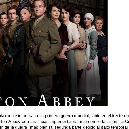
lmente inmersa en la primera guerra mundial, tanto en el frente c
ton Abbey con las líneas argumentales tanto como de la familia C
in de la guerra (más bien su segunda parte debido al salto temporal