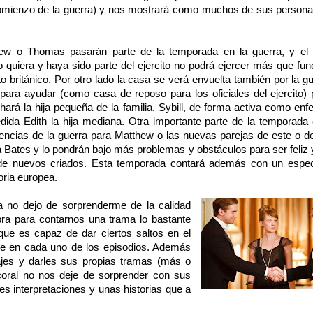
l comienzo de la guerra) y nos mostrará como muchos de sus persona
ew o Thomas pasarán parte de la temporada en la guerra, y el
quiera y haya sido parte del ejercito no podrá ejercer más que fun
ito británico. Por otro lado la casa se verá envuelta también por la g
ara ayudar (como casa de reposo para los oficiales del ejercito) 
hará la hija pequeña de la familia, Sybill, de forma activa como en
ida Edith la hija mediana. Otra importante parte de la temporada 
encias de la guerra para Matthew o las nuevas parejas de este o d
ates y lo pondrán bajo más problemas y obstáculos para ser feliz y 
a de nuevos criados. Esta temporada contará además con un espec
oria europea.
a no dejo de sorprenderme de la calidad
bra para contarnos una trama lo bastante
que es capaz de dar ciertos saltos en el
ite en cada uno de los episodios. Además
ajes y darles sus propias tramas (más o
coral no nos deje de sorprender con sus
 interpretaciones y unas historias que a