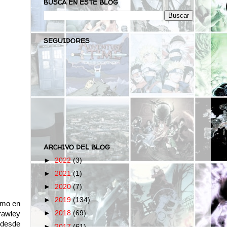
BUSCA EN ESTE BLOG
SEGUIDORES
ARCHIVO DEL BLOG
►
2022
(3)
►
2021
(1)
►
2020
(7)
►
2019
(134)
omo en
►
2018
(69)
rawley
 desde
►
2017
(61)