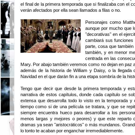
el final de la primera temporada que si finalizaba con e
verán afectados por ella sean llamados a filas o no.
Personajes como Matth
aunque por mucho que lo 
"decorativas" en el ejerc
cambiará sus funciones p
parte, cosa que también 
también, y en menor med
centrada en las consecu
Mary. Por abajo también veremos como no dejan en paz a B
además de la historia de William y Daisy, o la llegad
Navidad en el que darán fin a una etapa sombría de la hist
Tengo que decir que desde la primera temporada y est
narrativa de estos capítulos, donde cada capítulo se so
extensa que desarrolla todo lo visto en la temporada y 
tiempo como si de una película se tratara, y que se rep
siempre encuentra hueco para desarrollar a los person
menos largas y mejores o peores) y que este reparto 
dramas ya sean "aristocráticos" o más mundanos. Grandes
lo tonto te acaban por enganchar irremediablemente.