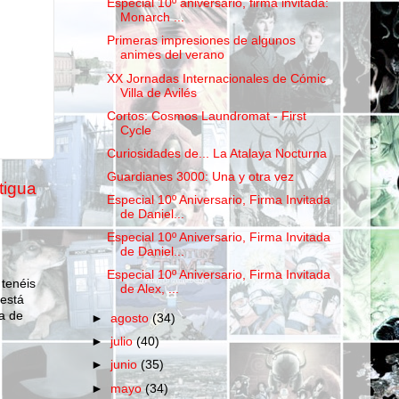
Especial 10º aniversario, firma invitada:
Monarch ...
Primeras impresiones de algunos
animes del verano
XX Jornadas Internacionales de Cómic
Villa de Avilés
Cortos: Cosmos Laundromat - First
Cycle
Curiosidades de... La Atalaya Nocturna
Guardianes 3000: Una y otra vez
tigua
Especial 10º Aniversario, Firma Invitada
de Daniel...
Especial 10º Aniversario, Firma Invitada
de Daniel...
Especial 10º Aniversario, Firma Invitada
 tenéis
de Alex, ...
 está
a de
►
agosto
(34)
►
julio
(40)
►
junio
(35)
►
mayo
(34)