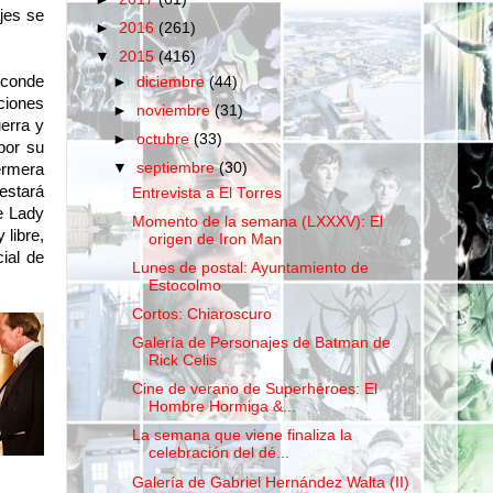
jes se
►
2016
(261)
▼
2015
(416)
 conde
►
diciembre
(44)
ciones
►
noviembre
(31)
uerra y
►
octubre
(33)
por su
▼
septiembre
(30)
fermera
estará
Entrevista a El Torres
e Lady
Momento de la semana (LXXXV): El
libre,
origen de Iron Man
ial de
Lunes de postal: Ayuntamiento de
Estocolmo
Cortos: Chiaroscuro
Galería de Personajes de Batman de
Rick Celis
Cine de verano de Superhéroes: El
Hombre Hormiga &...
La semana que viene finaliza la
celebración del dé...
Galería de Gabriel Hernández Walta (II)