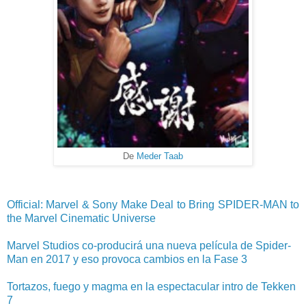
De
Meder Taab
Official: Marvel & Sony Make Deal to Bring SPIDER-MAN to
the Marvel Cinematic Universe
Marvel Studios co-producirá una nueva película de Spider-
Man en 2017 y eso provoca cambios en la Fase 3
Tortazos, fuego y magma en la espectacular intro de Tekken
7