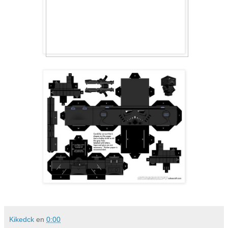
Kikedck
en
0:00