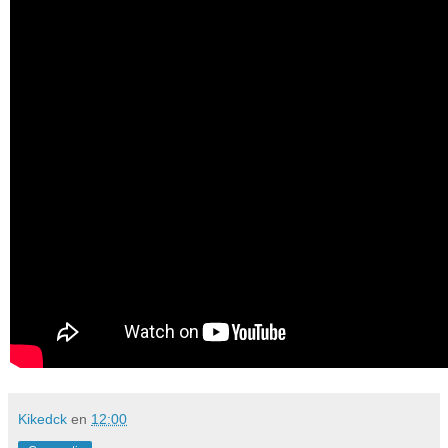
Kikedck
en
12:00