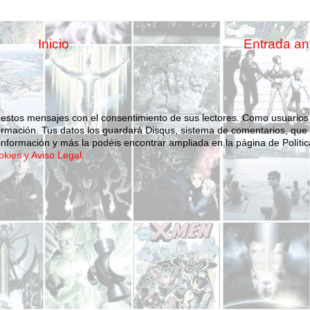
Inicio
Entrada an
 estos mensajes con el consentimiento de sus lectores. Como usuarios
ormación.
Tus datos los guardará Disqus, sistema de comentarios, que
nformación y más la podéis encontrar ampliada en la página de Polític
okies y Aviso Legal.