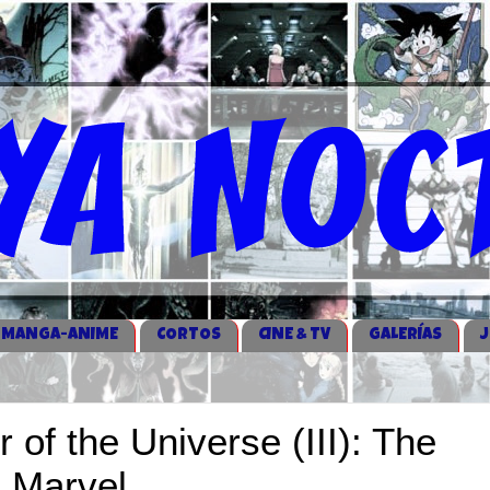
MANGA-ANIME
CORTOS
CINE & TV
GALERÍAS
 of the Universe (III): The
n Marvel