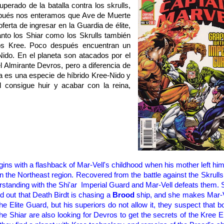
perado de la batalla contra los skrulls,
espués nos enteramos que Ave de Muerte
ferta de ingresar en la Guardia de élite,
nto los Shiar como los Skrulls también
os Kree. Poco después encuentran un
Nido. En el planeta son atacados por el
l Almirante Devros, pero a diferencia de
ra es una especie de híbrido Kree-Nido y
ll consigue huir y acabar con la reina,
gins with
a flashback of
Mar-
Vell's
childhood
when his
mother left hi
in the Northeast region
.
Recovered from the
battle against the
Skrulls
standing
with the Shi'ar Imperial Guard
and Mar-Vell
defeats them
.
d out that
Death
Bird
t
is chasing a
Brood
ship, and she makes
Mar
-
the
Elite
Guard
, but
his superiors do not
allow it,
they suspect
that b
the
Shiar
are
also looking for
Devros
to get
the secrets of the
Kree
E