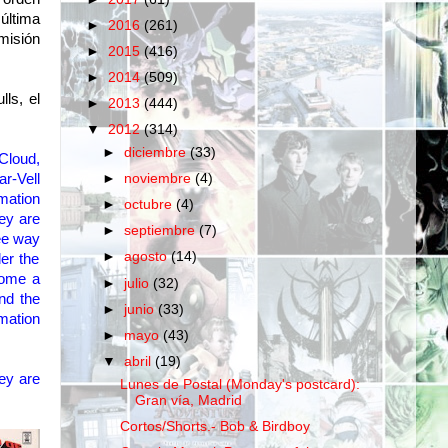
última
►
2016
(261)
misión
►
2015
(416)
►
2014
(509)
ls, el
►
2013
(444)
▼
2012
(314)
►
diciembre
(33)
 Cloud
,
ar-
Vell
►
noviembre
(4)
rmation
►
octubre
(4)
ey are
►
septiembre
(7)
ee way
►
agosto
(14)
er the
come a
►
julio
(32)
nd
the
►
junio
(33)
rmation
►
mayo
(43)
▼
abril
(19)
hey are
Lunes de Postal (Monday's postcard):
Gran vía, Madrid
Cortos/Shorts.- Bob & Birdboy