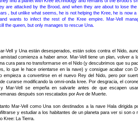
they find a
planet with Kree
technology
and
remains
of the Brood's sh
ey
are attacked by the
Brood
, and when
they are about to
lose the 
ars
,
but unlike
what seems, he
is not
helping
the
Kree
, he is now
a
and
wants to
infect the
rest of the
Kree
empire
.
Mar-
Vell
manag
ill
the queen, but
only manages to
rescue
Una.
r-Vell y Una están desesperados, están solos contra el Nido, aun
mistad comienza a haber amor. Mar-Vell tiene un plan, volver a l
a cura para no transformarse en el Nido (y descubrimos que su pad
s, lo que le hace orientarse en la nave) y consigue acabar con D
o empieza a convertirse en el nuevo Rey del Nido, pero por suer
e curarse modificando la omni-onda kree. Por desgracia, el corone
 y Mar-Vell se empeña en salvarle antes de que escapen usa
Semanas después son rescatados por Ave de Muerte.
nto Mar-Vell como Una son destinados a la nave Hala dirigida p
iltrarse y estudiar a los habitantes de un planeta para ver si son o
 Kree: La Tierra.