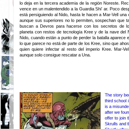
lo deja en la tercera academia de la región Noreste. Recu
vence en un malentendido a la Guardia Shi' ar. Poco d
está persiguiendo al Nido, hasta le hacen a Mar-Vell una o
aunque sus superiores no lo permiten, sospechan que ta
buscan a Devros para hacerse con los secretos de l
planeta con restos de tecnología Kree y de la nave del 
Nido, cuando están a punto de perder la batalla aparece e
lo que parece no está de parte de los Kree, sino que aho
quien quiere infectar al resto del imperio Kree. Mar-Ve
aunque solo consigue rescatar a Una.
The story be
third
school
is a
misunder
after
we foun
offer
to join 
Skrulls and 