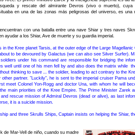
squeda y rescate del almirante Devros (vivo o muerto), cuya 
 situaba en una de las zonas más peligrosas del universo, es una 
encuentran con una batalla entre una nave Shiar y tres naves Skrul
en ayudar a los Shiar, Ave de muerte y su guardia imperial.
s in
the
Kree
planet
Tarsis
,
at the outer edge
of the
Large Magellanic
about to
be devoured by
Galactus (we can also see Silver Surfer).
M
soldiers under
his command
are responsible for
bridging the
info
es well
until one of
his men
fell
by and also does the
matrix
while th
thout thinking
to save
...
the soldier
, leading to
act contrary
to the
Kr
y other
partner.
"Luckily", he
is sent to the
imperial
cruiser
Pama
und
irst meet
Colonel
Yon
-
Rogg
and
doctor Una
, with whom he
will be
the
main
priorities of the
Kree
Empire.
The
Prime Minister
Zarek
a
 and
rescue
mission
of Admiral
Devros
(
dead or alive)
, as last
info
rse, it is
a suicide mission.
 ship
and three
Skrulls
Ships
, Captain
insists
on helping
the
Shiar
, t
ck de Mar-Vell de niño, cuando su madre