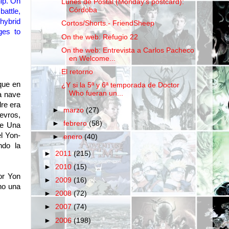
ip
.
On
Lunes de Postal (Monday's postcard):
Córdoba
battle
,
 hybrid
Cortos/Shorts.- FriendSheep
es to
On the web: Refugio 22
On the web: Entrevista a Carlos Pacheco
en Welcome...
El retorno
que en
¿Y si la 5ª y 6ª temporada de Doctor
Who fueran un...
a nave
re era
►
marzo
(27)
evros,
►
febrero
(58)
te Una
l Yon-
►
enero
(40)
ndo la
►
2011
(215)
►
2010
(15)
or Yon
►
2009
(16)
 no una
►
2008
(72)
►
2007
(74)
►
2006
(198)