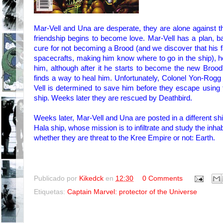
Mar-
Vell
and Una
are desperate,
they are alone
against t
friendship
begins to
become love.
Mar-
Vell
has a plan,
b
cure for
not
becoming
a
Brood
(
and we discover that
his 
spacecrafts
,
making him know where to go in the ship
)
, 
him
, although
after
it he
starts to
become the new
Brood
finds a way to
heal
him
.
Unfortunately
, Colonel
Yon-
Rogg
Vell
is determined to
save him
before they escape
using
ship
.
Weeks later
they are rescued by
Deathbird.
Weeks
later,
Mar-Vell
and Una
are
posted in a different
sh
Hala ship,
whose
mission is to infiltrate
and study
the inhab
whether they are
threat to
the
Kree
Empire
or
not
: Earth.
Publicado por
Kikedck
en
12:30
0 Comments
Etiquetas:
Captain Marvel: protector of the Universe