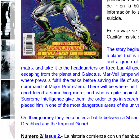
de ir en la bú
información lo
suicida.
En su viaje se 
Capitán insiste 
The story begin
a planet that
is 
and a group of
matrix
and take it
to the headquarters
on
Kree
-Lar
.
All go
escaping
from
the planet and Galactus
, Mar
-Vell
jumps
wi
where
prevails
fulfill the tasks
before saving
the
life of an
command
of Major
Pram
-
Zem
.
There
will be
where he
f
good friend a something more,
and who is quite
against 
Supreme Intelligence
give them
the order to go
in search
placed him
in one of
the most dangerous areas
of the unive
On their journey
they encounter a
battle between
a Shi'ar
Deathbird and
the
Imperial Guard
.
Número 2/
Issue 2
.-
La historia comienza con un flashba