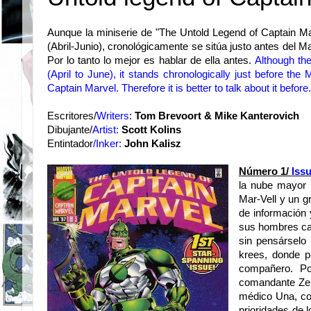
Aunque la miniserie de "The Untold Legend of Captain Ma
(Abril-Junio), cronológicamente se sitúa justo antes del M
Por lo tanto lo mejor es hablar de ella antes.
Although th
(
April to June
), it
stands
chronologically
just before the
M
Captain
Marvel.
Therefore
it is better
to talk about it
before.
Escritores/
Writers
:
Tom Brevoort & Mike Kanterovich
Dibujante/
Artist:
Scott Kolins
Entintador
/Inker:
John Kalisz
Número 1/
Iss
la nube mayor 
Mar-Vell y un g
de información 
sus hombres cae
sin pensárselo 
krees, donde p
compañero. Po
comandante Zem
médico Una, con
prioridades de l