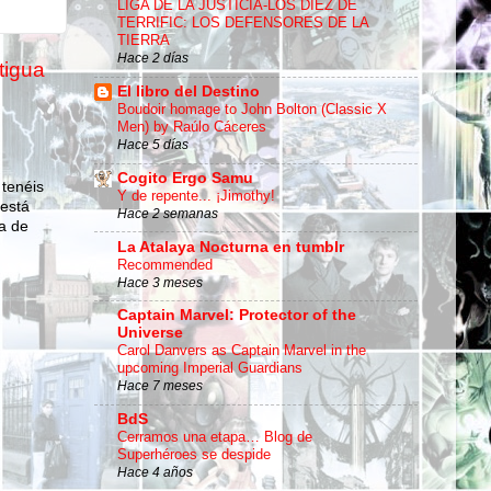
LIGA DE LA JUSTICIA-LOS DIEZ DE
TERRIFIC: LOS DEFENSORES DE LA
TIERRA
Hace 2 días
tigua
El libro del Destino
Boudoir homage to John Bolton (Classic X
Men) by Raúlo Cáceres
Hace 5 días
Cogito Ergo Samu
 tenéis
Y de repente... ¡Jimothy!
 está
Hace 2 semanas
a de
La Atalaya Nocturna en tumblr
Recommended
Hace 3 meses
Captain Marvel: Protector of the
Universe
Carol Danvers as Captain Marvel in the
upcoming Imperial Guardians
Hace 7 meses
BdS
Cerramos una etapa… Blog de
Superhéroes se despide
Hace 4 años