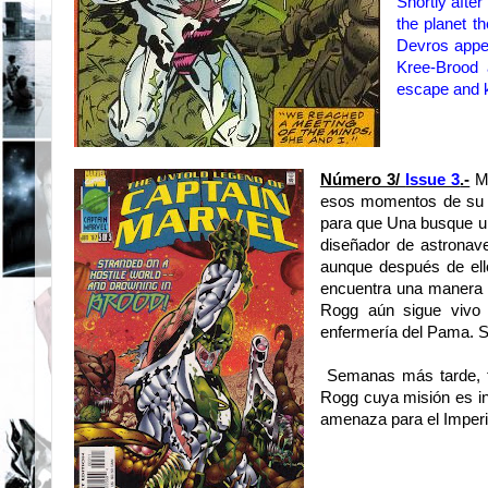
Shortly after
the planet
th
Devros
appe
Kree
-Brood
escape
and k
Número 3/
Issue 3
.-
Ma
esos momentos de su a
para que Una busque un
diseñador de astronave
aunque después de ell
encuentra una manera d
Rogg aún sigue vivo
enfermería del Pama. 
Semanas más tarde, ta
Rogg cuya misión es inf
amenaza para el Imperio