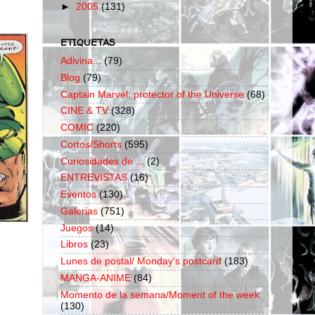
►
2005
(131)
ETIQUETAS
Adivina...
(79)
Blog
(79)
Captain Marvel: protector of the Universe
(68)
CINE & TV
(328)
COMIC
(220)
Cortos/Shorts
(595)
Curiosidades de ...
(2)
ENTREVISTAS
(16)
Eventos
(130)
Galerias
(751)
Juegos
(14)
Libros
(23)
Lunes de postal/ Monday's postcard
(183)
MANGA-ANIME
(84)
Momento de la semana/Moment of the week
(130)