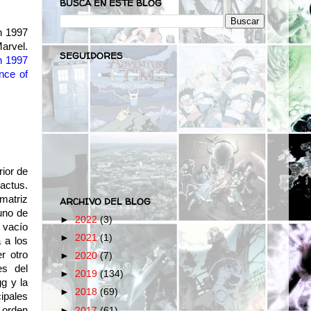
BUSCA EN ESTE BLOG
n 1997
Marvel.
SEGUIDORES
n 1997
nce of
rior de
actus.
matriz
ARCHIVO DEL BLOG
 uno de
►
2022
(3)
l vacío
►
2021
(1)
a a los
r otro
►
2020
(7)
es del
►
2019
(134)
g y la
►
2018
(69)
ipales
a orden
►
2017
(61)