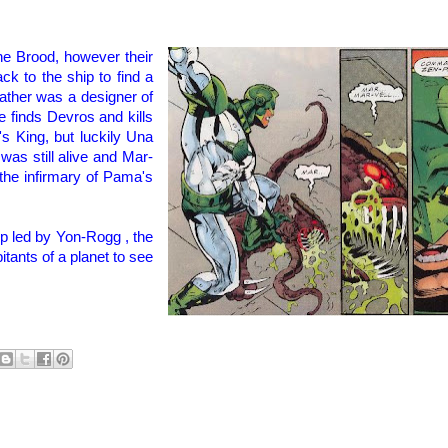
he
Brood
,
however
their
ack to the ship
to
find
a
father
was a designer
of
he finds
Devros and kills
's King
, but luckily
Una
 was
still alive
and
Mar-
the infirmary of
Pama's
ip
led by
Yon
-
Rogg
, the
itants of a
planet to see