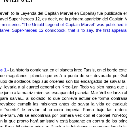
rvel" (o la Leyenda del Capitán Marvel en España) fue publicada e
arvel Super-heroes 12, es decir, de la primera aparición del Capitán 
e
miniseries
"The
Untold
Legend of
Captain
Marvel
"
was published
i
arvel
Super
-heroes
12 comicbook,
that is to say
, the first
appeara
ue 1
.-
La historia comienza en el planeta kree Tarsis, en el borde exte
de magallanes, planeta que está a punto de ser devorado por Gal
rupo de soldados bajo sus ordenes son los encargados de salvar la 
y llevarla a al cuartel general en Kree-Lar. Todo va bien hasta que
 junto a la matriz mientras escapan del planeta, Mar-Vell se lanza a
para salvar... al soldado, lo que conlleva actuar de forma contrari
revalece cumplir las misiones antes de salvar la vida de cualquie
r "suerte" le envían al crucero imperial Pama bajo las orden
-Pram. Allí se encontrará por primera vez con el coronel Yon-Rog
 la que pronto hará amistad y está bastante en contra de los princ
os Kree. El primer ministro Zarek y la Inteligencia suprema les da l