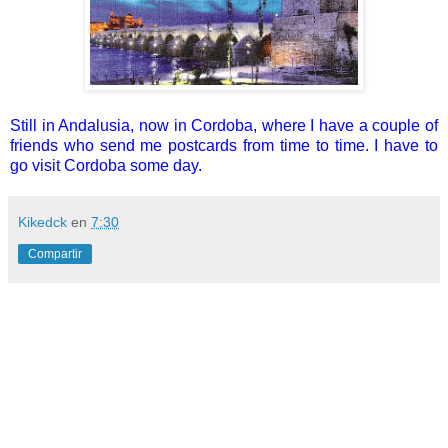
Still
in Andalusia
, now in Cordoba,
where
I have a couple
of
friends who send me
postcards
from time
to time.
I have to
go visit
Cordoba
some day.
Kikedck
en
7:30
Compartir