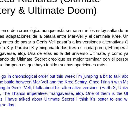
stery & Ultimate Doom)
á en orden cronológico aunque esta semana me los estoy saltando u
las adaptaciones de la batalla entre Mar-Vell y el centinela Kree. 
y antes de pasar a Genis-Vell pasaría a las versiones alternativas 
rso X y Paraíso X y ninguna de las tres es nada porno, El imperat
averse, etc). Una de ellas es la del universo Ultimate, y como ya
lando de Ultimate Secret creo que es mejor terminar con el person
ue tampoco es que haya tenido muchas apariciones más.
l go
in chronological order
but
this week I
'm
jumping
a
bit
to talk ab
he battle between
Mar-
Vell
and the
Kree
Sentry
.
Once
I finish with Ma
ing to
Genis
-Vell, I
talk about
his
alternative versions
(
Earth
X
, Univ
,
The
Thanos
imperative
,
mangaverse
, etc).
One of
them is the
Ul
as
I
have talked about
Ultimate
Secret
I think it's
better to end
w
ame day.