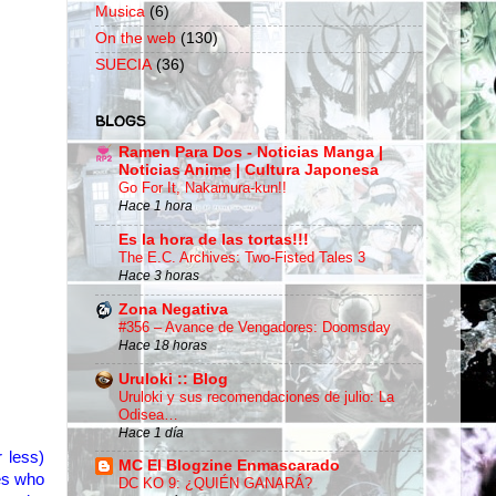
Musica
(6)
On the web
(130)
SUECIA
(36)
BLOGS
Ramen Para Dos - Noticias Manga |
Noticias Anime | Cultura Japonesa
Go For It, Nakamura-kun!!
Hace 1 hora
Es la hora de las tortas!!!
The E.C. Archives: Two-Fisted Tales 3
Hace 3 horas
Zona Negativa
#356 – Avance de Vengadores: Doomsday
Hace 18 horas
Uruloki :: Blog
Uruloki y sus recomendaciones de julio: La
Odisea…
Hace 1 día
r
less)
MC El Blogzine Enmascarado
es who
DC KO 9: ¿QUIÉN GANARÁ?