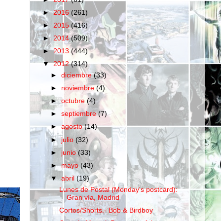
►
2016
(261)
►
2015
(416)
►
2014
(509)
►
2013
(444)
▼
2012
(314)
►
diciembre
(33)
►
noviembre
(4)
►
octubre
(4)
►
septiembre
(7)
►
agosto
(14)
►
julio
(32)
►
junio
(33)
►
mayo
(43)
▼
abril
(19)
Lunes de Postal (Monday's postcard):
Gran vía, Madrid
Cortos/Shorts.- Bob & Birdboy