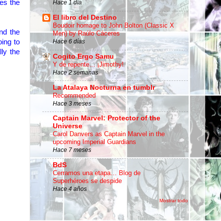
es the
Hace 1 día
El libro del Destino
Boudoir homage to John Bolton (Classic X
nd the
Men) by Raúlo Cáceres
Hace 6 días
oing to
lly
the
Cogito Ergo Samu
Y de repente... ¡Jimothy!
Hace 2 semanas
La Atalaya Nocturna en tumblr
Recommended
Hace 3 meses
Captain Marvel: Protector of the
Universe
Carol Danvers as Captain Marvel in the
upcoming Imperial Guardians
Hace 7 meses
BdS
Cerramos una etapa… Blog de
Superhéroes se despide
Hace 4 años
Mostrar todo