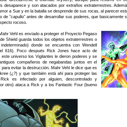
 desaparece y son atacados por extraños extraterrestres. Adem
mor a Sue y en la batalla se desprende de sus rocas, al parecer est
o de "capullo" antes de desarrollar sus poderes, que basicamente s
specto rocoso.
Mahr Vehl es envíado a proteger el Proyecto Pegaso
nde Shield guarda todos los objetos extraterrestres o
 indeterminado) donde se encuentra con Wendell
el 616). Poco después Rick Jones hace acto de
este universo los Vigilantes le dieron poderes y se
 antiguos compañeros de negabandas juntos en el
lí para evitar la destrucción. Mahr Vehl le dice que es
co kree (¿?) y que también está ahí para proteger las
Rick es infectado por alguien, descontrolado y
r otro) ataca a Rick y a los Fantastic Four (bueno