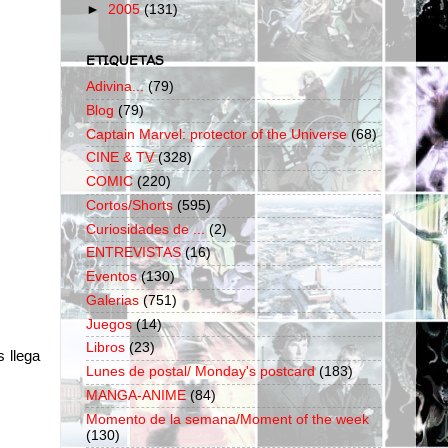
►
2005
(131)
ETIQUETAS
Adivina...
(79)
Blog
(79)
Captain Marvel: protector of the Universe
(68)
CINE & TV
(328)
COMIC
(220)
Cortos/Shorts
(595)
Curiosidades de ...
(2)
ENTREVISTAS
(16)
Eventos
(130)
Galerias
(751)
Juegos
(14)
Libros
(23)
s llega
Lunes de postal/ Monday's postcard
(183)
MANGA-ANIME
(84)
Momento de la semana/Moment of the week
(130)