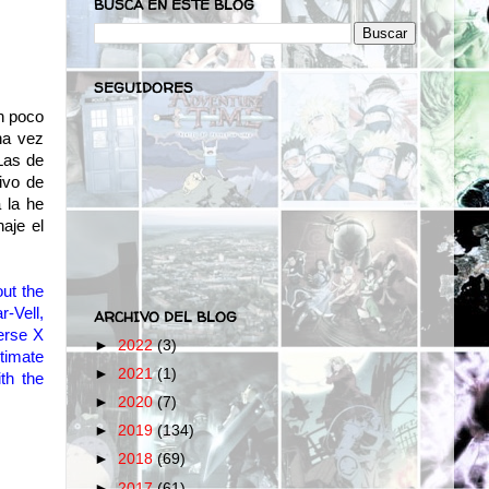
BUSCA EN ESTE BLOG
SEGUIDORES
n poco
Una vez
(Las de
ivo de
 la he
aje el
out
the
r-Vell
,
ARCHIVO DEL BLOG
erse
X
►
2022
(3)
timate
►
2021
(1)
ith the
►
2020
(7)
►
2019
(134)
►
2018
(69)
►
2017
(61)