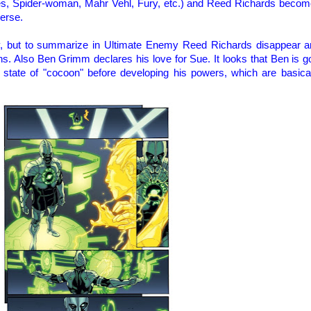
es
, Spider-woman, Mahr Vehl
,
Fury,
etc.
) and
Reed
Richards
becom
verse
.
,
but
to summarize
in
Ultimate
Enemy
Reed
Richards
disappear
a
ns.
Also
Ben
Grimm
declares his
love for
Sue
.
It looks that Ben is g
state
of "
cocoon
"
before developing
his powers
, which are basica