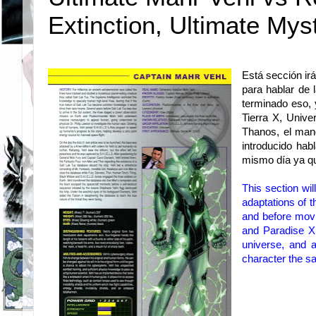
Extinction, Ultimate My
Está sección ir
para hablar de 
terminado eso, 
Tierra X, Unive
Thanos, el mang
introducido hab
mismo día ya q
This section
wil
adaptations of
t
and
before mov
and Paradise X
universe
, and 
character
the s