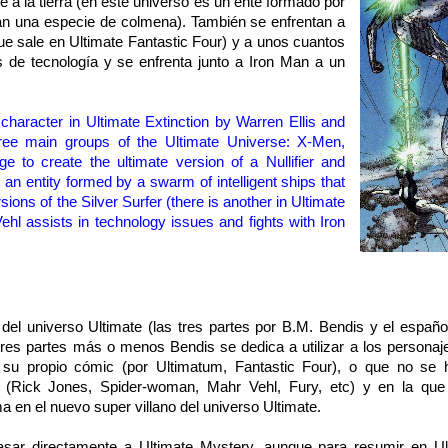
 a la tierra (en este universo es un ente formado por
an una especie de colmena). También se enfrentan a
que sale en Ultimate Fantastic Four) y a unos cuantos
 de tecnología y se enfrenta junto a Iron Man a un
 character
in
Ultimate
Extinction
by Warren
Ellis
and
ree
main groups of the
Ultimate
Universe
: X-Men,
e to create
the
ultimate
version
of a
Nullifier
and
s an entity
formed by
a swarm
of
intelligent
ships
that
rsions
of the Silver Surfer
(there is another
in
Ultimate
ehl
assists
in
technology issues and fights
with
Iron
a del universo Ultimate (las tres partes por B.M. Bendis y el españ
tres partes más o menos Bendis se dedica a utilizar a los personaj
su propio cómic (por Ultimatum, Fantastic Four), o que no se 
te (Rick Jones, Spider-woman, Mahr Vehl, Fury, etc) y en la qu
a en el nuevo super villano del universo Ultimate.
asar directamente a Ultimate Mystery, aunque para resumir en Ul