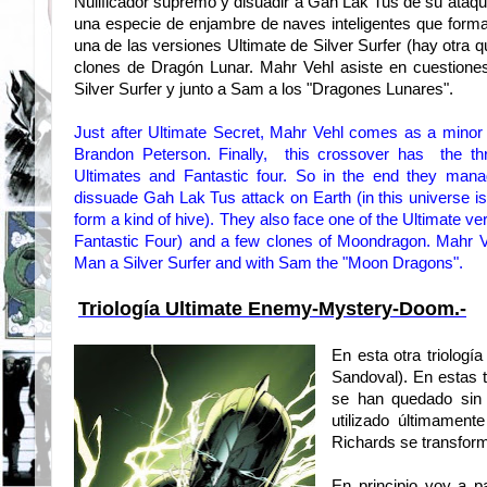
Nulificador supremo y disuadir a Gah Lak Tus de su ataque
una especie de enjambre de naves inteligentes que form
una de las versiones Ultimate de Silver Surfer (hay otra 
clones de Dragón Lunar. Mahr Vehl asiste en cuestiones
Silver Surfer y junto a Sam a los "Dragones Lunares".
Just after
Ultimate
Secret
,
Mahr
Vehl
comes
as a minor
Brandon
Peterson.
Finally,
this
crossover
has
the th
Ultimates
and Fantastic
four.
So
in the end they
manag
dissuade
Gah
Lak
Tus
attack on
Earth
(in this
universe
i
form a kind
of
hive)
.
They also face
one of the
Ultimate
ve
Fantastic
Four)
and a few
clones
of
Moondragon
.
Mahr
V
Man
a
Silver Surfer
and
with Sam
the "Moon Dragons".
Triología Ultimate Enemy-Mystery-Doom.-
En esta otra triologí
Sandoval). En estas 
se han quedado sin 
utilizado últimamen
Richards se transform
En principio voy a p