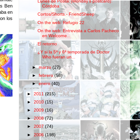
Lunes de Postal (Monday's postcard):
ás Ben
Córdoba
aba en
Cortos/Shorts.- FriendSheep
on los
On the web: Refugio 22
On the web: Entrevista a Carlos Pacheco
en Welcome...
El retorno
¿Y si la 5ª y 6ª temporada de Doctor
Who fueran un...
►
marzo
(27)
►
febrero
(58)
►
enero
(40)
►
2011
(215)
►
2010
(15)
►
2009
(16)
►
2008
(72)
►
2007
(74)
►
2006
(198)