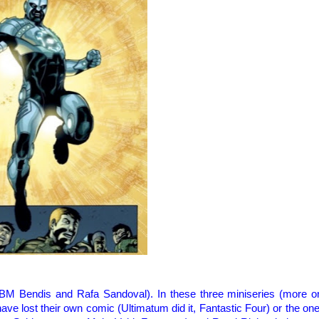
BM
Bendis
and
Rafa
Sandoval).
In these
three miniseries (more o
have lost
their own
comic (
Ultimatum
did it, Fantastic
Four)
or the on