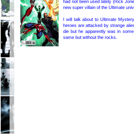
had not been used
lately (
Rick
Jon
new
super
villain
of the
Ultimate
uni
I will
talk about
to Ultimate
Mystery
heroes are attacked
by strange
alie
die but he
apparently
was in
some 
same
but
without the rocks.