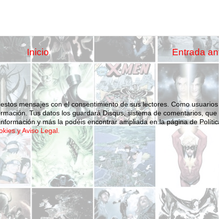
Inicio
Entrada an
 estos mensajes con el consentimiento de sus lectores. Como usuarios
ormación.
Tus datos los guardará Disqus, sistema de comentarios, que
nformación y más la podéis encontrar ampliada en la página de Polític
okies y Aviso Legal.