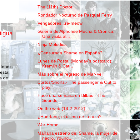
The (11th) Doctor
Rondador Nocturno de Pasqual Ferry
Vengadores...re-meow
Galería de Alphonse Mucha & Crónica:
tigua
Una visita al...
Ninja Melodies
¿Censurada Shame en España?
Lunes de Postal (Monday's postcard):
Kremlin & Cat...
 tenéis
 está
Más sobre el regreso de Mar-Vell
a de
Cortos/Shorts.- The passenger & Out to
play
Hace una semana en Bilbao.- The
Sounds
On the web (18-2-2012)
¿Huérfano, el último de tu raza?
War Horse
Mañana estreno de: Shame, la mujer de
negro, Young...