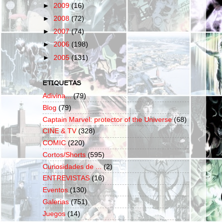
►
2009
(16)
►
2008
(72)
►
2007
(74)
►
2006
(198)
►
2005
(131)
ETIQUETAS
Adivina...
(79)
Blog
(79)
Captain Marvel: protector of the Universe
(68)
CINE & TV
(328)
COMIC
(220)
Cortos/Shorts
(595)
Curiosidades de ...
(2)
ENTREVISTAS
(16)
Eventos
(130)
Galerias
(751)
Juegos
(14)