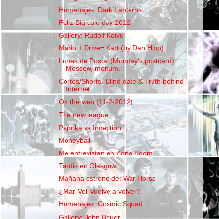
Homenajes: Dark Lanterns
Feliz Big culo day 2012
Gallery: Rudolf Koivu
Mario + Drive= Kart (by Dan Hipp)
Lunes de Postal (Monday's postcard):
Moscow, monum...
Cortos/Shorts.-Blind date & Truth behind
Internet ...
On the web (11-2-2012)
The new league
Paprika vs Inception
Moneyball
Me entrevistan en Zona Boom
Tardis en Glasgow
Mañana estreno de: War Horse
¿Mar-Vell vuelve a volver?
Homenajes: Cosmic Squad
Gallery: John Bauer