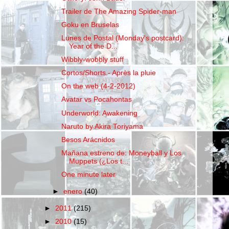
Trailer de The Amazing Spider-man
Goku en Bruselas
Lunes de Postal (Monday's postcard):
Year of the D...
Wibbly-wobbly stuff
Cortos/Shorts.- Après la pluie
On the web (4-2-2012)
Avatar vs Pocahontas
Underworld: Awakening
Naruto by Akira Toriyama
Besos Arácnidos
Mañana estreno de: Moneyball y Los
Muppets (¿Los t...
One minute later
►
enero
(40)
►
2011
(215)
►
2010
(15)