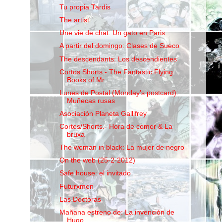
Tu propia Tardis
The artist
Une vie de chat: Un gato en Paris
A partir del domingo: Clases de Sueco
The descendants: Los descendientes
Cortos Shorts.- The Fantastic Flying
Books of Mr. ...
Lunes de Postal (Monday's postcard):
Muñecas rusas
Asociación Planeta Gallifrey
Cortos/Shorts.- Hora de comer & La
bruxa
The woman in black: La mujer de negro
On the web (25-2-2012)
Safe house: el invitado
Futurxmen
Las Doctoras
Mañana estreno de: La invención de
Hugo