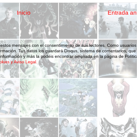
Inicio
Entrada an
 estos mensajes con el consentimiento de sus lectores. Como usuarios
ormación.
Tus datos los guardará Disqus, sistema de comentarios, que
nformación y más la podéis encontrar ampliada en la página de Polític
okies y Aviso Legal.