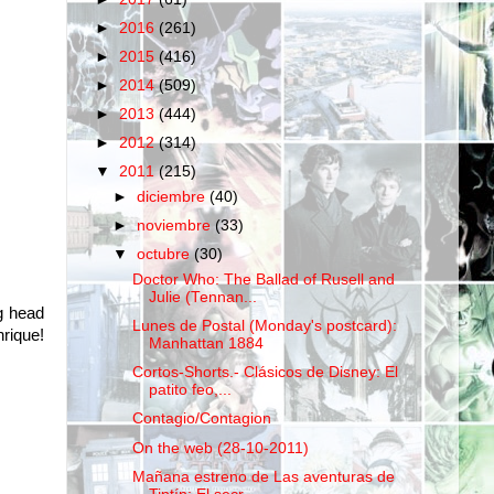
►
2016
(261)
►
2015
(416)
►
2014
(509)
►
2013
(444)
►
2012
(314)
▼
2011
(215)
►
diciembre
(40)
►
noviembre
(33)
▼
octubre
(30)
Doctor Who: The Ballad of Rusell and
Julie (Tennan...
ig head
Lunes de Postal (Monday's postcard):
nrique!
Manhattan 1884
Cortos-Shorts.- Clásicos de Disney: El
patito feo,...
Contagio/Contagion
On the web (28-10-2011)
Mañana estreno de Las aventuras de