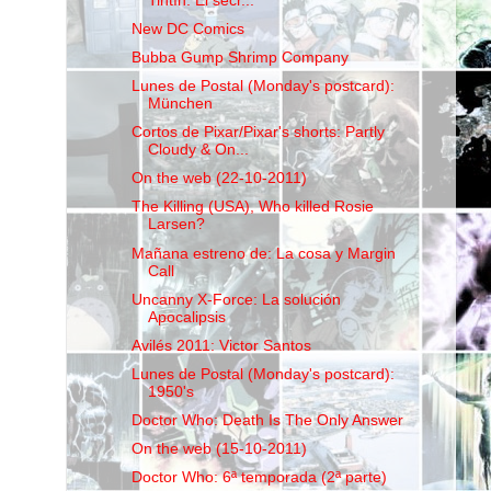
Tintín: El secr...
New DC Comics
Bubba Gump Shrimp Company
Lunes de Postal (Monday's postcard):
München
Cortos de Pixar/Pixar's shorts: Partly
Cloudy & On...
On the web (22-10-2011)
The Killing (USA), Who killed Rosie
Larsen?
Mañana estreno de: La cosa y Margin
Call
Uncanny X-Force: La solución
Apocalipsis
Avilés 2011: Victor Santos
Lunes de Postal (Monday's postcard):
1950's
Doctor Who: Death Is The Only Answer
On the web (15-10-2011)
Doctor Who: 6ª temporada (2ª parte)