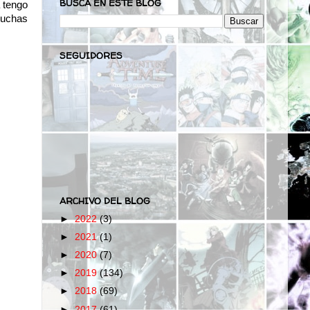
BUSCA EN ESTE BLOG
 tengo
Muchas
SEGUIDORES
ARCHIVO DEL BLOG
►
2022
(3)
►
2021
(1)
►
2020
(7)
►
2019
(134)
►
2018
(69)
►
2017
(61)