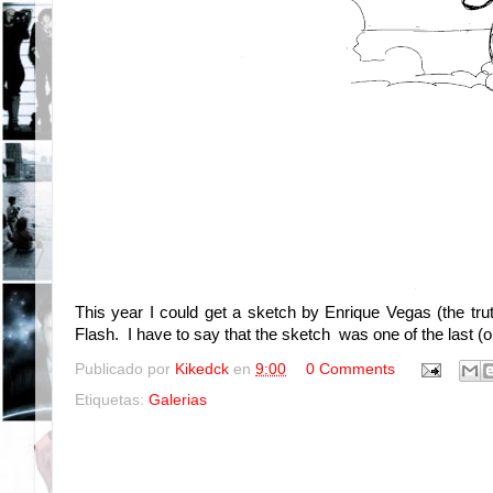
This
year I
could
get
a sketch by
Enrique
Vegas (
the tru
Flash
. I have to
say that the sketch was one
of the last (
o
Publicado por
Kikedck
en
9:00
0 Comments
Etiquetas:
Galerias