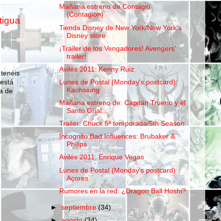
Mañana estreno de Contagio
(Contagion)
tigua
Tienda Disney de New York/New York's
Disney store
¡Trailer de los Vengadores! Avengers'
trailer!
Avilés 2011: Kenny Ruiz
 tenéis
Lunes de Postal (Monday's postcard):
 está
Kaohsiung
a de
Mañana estreno de: Capitán Trueno y el
Santo Grial...
Trailer: Chuck 5ª temporada/5th Season
Incognito Bad Influences: Brubaker &
Philips
Avilés 2011: Enrique Vegas
Lunes de Postal (Monday's postcard):
Açores
Rumores en la red: ¿Dragon Ball Hoshi?
►
septiembre
(34)
►
agosto
(34)