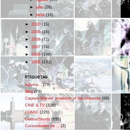
►
julio
(28)
►
junio
(16)
►
2010
(15)
►
2009
(16)
►
2008
(72)
►
2007
(74)
►
2006
(198)
►
2005
(131)
ETIQUETAS
Adivina...
(79)
Blog
(79)
Captain Marvel: protector of the Universe
(68)
CINE & TV
(328)
COMIC
(220)
Cortos/Shorts
(595)
Curiosidades de ...
(2)