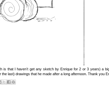
th is that I haven't get any sketch by Enrique for 2 or 3 years) a b
r the last)
drawings that he made
after
a long afternoon. Thank you E