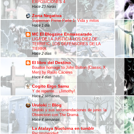
EXPOSICIONES 4
Hace 23 horas
Zona Negativa
Superman Prime Parte 1: Vida y mitos
Hace 1 día
MC El Blogzine Enmascarado
LIGA DE LA JUSTICIA-LOS DIEZ DE
TERRIFIC: LOS DEFENSORES DE LA
TIERRA
Hace 2 días
El libro del Destino
Boudoir homage to John Bolton (Classic X
Men) by Raúlo Cáceres
Hace 4 días
Cogito Ergo Samu
Y de repente... ¡Jimothy!
Hace 2 semanas
Uruloki :: Blog
Uruloki y sus recomendaciones de junio: la
Obsession con The Drama…
Hace 4 semanas
La Atalaya Nocturna en tumblr
Recommended