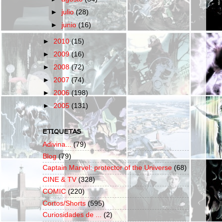
►
julio
(28)
►
junio
(16)
►
2010
(15)
►
2009
(16)
►
2008
(72)
►
2007
(74)
►
2006
(198)
►
2005
(131)
ETIQUETAS
Adivina...
(79)
Blog
(79)
Captain Marvel: protector of the Universe
(68)
CINE & TV
(328)
COMIC
(220)
Cortos/Shorts
(595)
Curiosidades de ...
(2)