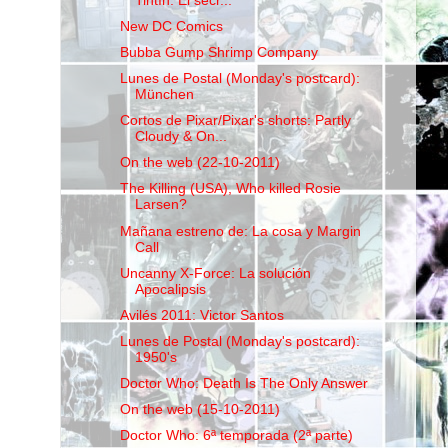
Tintín: El secr...
New DC Comics
Bubba Gump Shrimp Company
Lunes de Postal (Monday's postcard):
München
Cortos de Pixar/Pixar's shorts: Partly
Cloudy & On...
On the web (22-10-2011)
The Killing (USA), Who killed Rosie
Larsen?
Mañana estreno de: La cosa y Margin
Call
Uncanny X-Force: La solución
Apocalipsis
Avilés 2011: Victor Santos
Lunes de Postal (Monday's postcard):
1950's
Doctor Who: Death Is The Only Answer
On the web (15-10-2011)
Doctor Who: 6ª temporada (2ª parte)