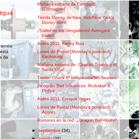
Mañana estreno de Contagio
(Contagion)
tigua
Tienda Disney de New York/New York's
Disney store
¡Trailer de los Vengadores! Avengers'
trailer!
Avilés 2011: Kenny Ruiz
 tenéis
Lunes de Postal (Monday's postcard):
 está
Kaohsiung
a de
Mañana estreno de: Capitán Trueno y el
Santo Grial...
Trailer: Chuck 5ª temporada/5th Season
Incognito Bad Influences: Brubaker &
Philips
Avilés 2011: Enrique Vegas
Lunes de Postal (Monday's postcard):
Açores
Rumores en la red: ¿Dragon Ball Hoshi?
►
septiembre
(34)
►
agosto
(34)