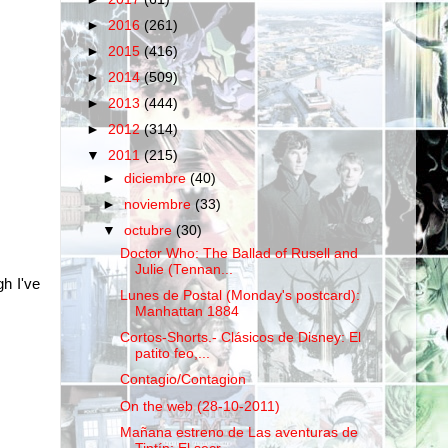
►
2016
(261)
►
2015
(416)
►
2014
(509)
►
2013
(444)
►
2012
(314)
▼
2011
(215)
►
diciembre
(40)
►
noviembre
(33)
▼
octubre
(30)
Doctor Who: The Ballad of Rusell and
Julie (Tennan...
h I've
Lunes de Postal (Monday's postcard):
Manhattan 1884
Cortos-Shorts.- Clásicos de Disney: El
patito feo,...
Contagio/Contagion
On the web (28-10-2011)
Mañana estreno de Las aventuras de