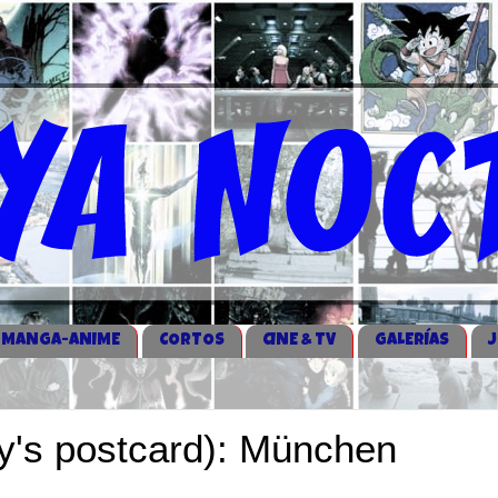
MANGA-ANIME
CORTOS
CINE & TV
GALERÍAS
y's postcard): München