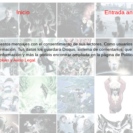
Inicio
Entrada an
 estos mensajes con el consentimiento de sus lectores. Como usuarios
ormación.
Tus datos los guardará Disqus, sistema de comentarios, que
nformación y más la podéis encontrar ampliada en la página de Polític
okies y Aviso Legal.