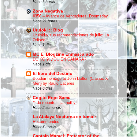
Hace 6 horas
Zona Negativa
#356 – Avance de Vengadores: Doomsday
Hace 21 horas
Uruloki :: Blog
Uruloki y sus recomendaciones de julio: La
Odisea…
Hace 1 día
MC El Blogzine Enmascarado
DC KO 9: ¿QUIÉN GANARÁ?
Hace 1 día
El libro del Destino
Boudoir homage to John Bolton (Classic X
Men) by Raúlo Cáceres
Hace 6 días
Cogito Ergo Samu
Y de repente... ¡Jimothy!
Hace 2 semanas
La Atalaya Nocturna en tumblr
Recommended
Hace 3 meses
Captain Marvel: Protector of the