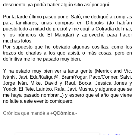
descuento, ya podía haber algún sitio así por aquí...
Por la tarde último paseo por el Saló, me dediqué a compras
para familiares, unas compras en Dibbuks (¡lo habían
puesto todo a mitad de precio! y me cogí la Cofradía del mar,
y los números de El Manglar) y aproveché para hacer
muchas fotos.
Por supuesto que he obviado algunas cosillas, como los
trozos de charlas a los que asistí, o más cosas, pero en
definitiva me lo he pasado muy bien.
Y ha estado muy bien ver a tanta gente (
Merrick and Vic
,
IvánN
,
Javi
,
Edu/Kaligu@
,
Bram/Yogur
,
Paco/Conner
,
Salvi,
Jorge Iván
,
Mike
,
David
y
Raul
,
Borxa
,
Jessica Jones
y
Yorick
,
El Tete
,
Laintxo, Rafa
,
Javi
,
Mushu
, y algunos que se
me haya pasado nombrar...) y espero que el año que viene
no falte a este evento comiquero.
Crónica que mandé a
+QCómics
.-