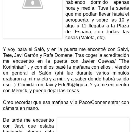
habiendo dormido apenas
hora y media. Tuve la suerte
que me podían llevar hasta el
aeropuerto, y sobre las 10 y
algo u 11 llegaba a la Plaza
de España con todas las
cosas (Maleta, etc).
Y voy para el Saló, y en la puerta me encontré con Salvi,
Tete, Javi Garrón y Rafa Domene. Tras coger la acreditación
me encuentro en la puerta con
Javier Cuevas/ "The
Korinthian"
,
y con ellos pasé la mañana con ellos , viendo
en general el Salón (ahí fue durante varios minutos
grabaron a mi maleta y a mi... y a saber donde habrá salido
eso...). Comida con Javi y Edu/K@ligula. Y ya me encuentro
con Merrick, y puedo dejar las cosas.
Creo recordar que esa mañana vi a Paco/Conner entrar con
cámara en mano.
D
e tarde me encuentro
con Javi, que estaba
haciendo alguna cola