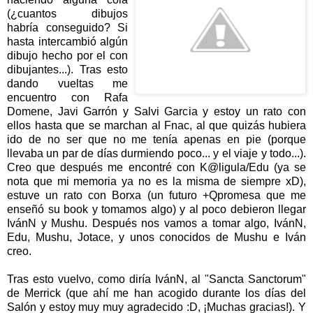
(¿cuantos dibujos
habría conseguido? Si
hasta intercambió algún
dibujo hecho por el con
dibujantes...). Tras esto
dando vueltas me
encuentro con Rafa
Domene, Javi Garrón y Salvi Garcia y estoy un rato con
ellos hasta que se marchan al Fnac, al que quizás hubiera
ido de no ser que no me tenía apenas en pie (porque
llevaba un par de días durmiendo poco... y el viaje y todo...).
Creo que después me encontré con K@ligula/Edu (ya se
nota que mi memoria ya no es la misma de siempre xD),
estuve un rato con Borxa (un futuro +Qpromesa que me
enseñó su book y tomamos algo) y al poco debieron llegar
IvánN y Mushu. Después nos vamos a tomar algo, IvánN,
Edu, Mushu, Jotace, y unos conocidos de Mushu e Iván
creo.
Tras esto vuelvo, como diría IvánN, al
"Sancta Sanctorum"
de Merrick (que ahí me han acogido durante los días del
Salón y estoy muy muy agradecido :D, ¡Muchas gracias!). Y