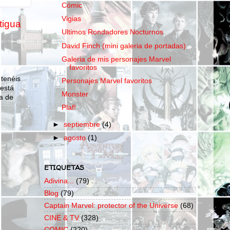
Cómic
Vigias
tigua
Ultimos Rondadores Nocturnos
David Finch (mini galeria de portadas)
Galeria de mis personajes Marvel
favoritos
 tenéis
Personajes Marvel favoritos
 está
Monster
a de
Plaf!
►
septiembre
(4)
►
agosto
(1)
ETIQUETAS
Adivina...
(79)
Blog
(79)
Captain Marvel: protector of the Universe
(68)
CINE & TV
(328)
COMIC
(220)