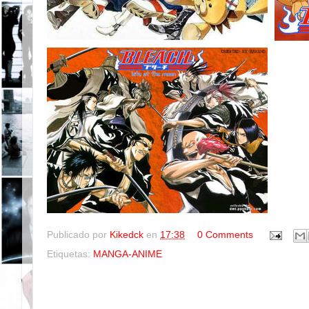
Publicado por
Kikedck
en
17:38
0 Comments
Etiquetas:
MANGA-ANIME