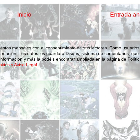
Inicio
Entrada an
 estos mensajes con el consentimiento de sus lectores. Como usuarios
ormación.
Tus datos los guardará Disqus, sistema de comentarios, que
nformación y más la podéis encontrar ampliada en la página de Polític
okies y Aviso Legal.