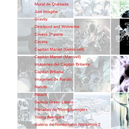
Mural de Quesada
Just Imagine
Gravity
Deadpool and Wolverine
Covers 2ª parte
Covers
Capitán Marvel (Genis-vell)
Capitán Marvel (Mar-vell)
Imagenes del Capitán Britania
Capitán Britania
Imagenes de Naruto
Naruto
Bleach
Galeria Green Latern
Portadas de Young Avengers
Young Avengers
Galeria de Rondadores Nocturnos 2