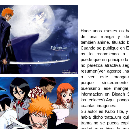
Hace unos meses os ha
de una manga y de
tambien anime, titulado b
Cuando se publique en 
os lo recomiendo a t
puede que en principio la
no parezca atractiva se
resumen(ver agosto) ,ha
o ver este manga-a
porque sinceramen
buenisimo ese manga
informacion en Bleach 
los enlaces).Aqui pong
cuantas imagenes:
Su autor es Kubo Tite, 
habia dicho trata..um qui
trama no se pueda expli
vedad muy bien...lo me