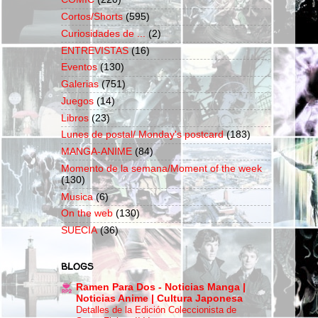
Cortos/Shorts
(595)
Curiosidades de ...
(2)
ENTREVISTAS
(16)
Eventos
(130)
Galerias
(751)
Juegos
(14)
Libros
(23)
Lunes de postal/ Monday's postcard
(183)
MANGA-ANIME
(84)
Momento de la semana/Moment of the week
(130)
Musica
(6)
On the web
(130)
SUECIA
(36)
BLOGS
Ramen Para Dos - Noticias Manga |
Noticias Anime | Cultura Japonesa
Detalles de la Edición Coleccionista de