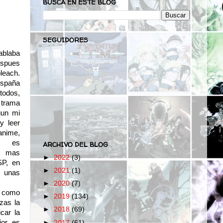
BUSCA EN ESTE BLOG
SEGUIDORES
blaba
spues
leach.
España
odos,
 trama
gun mi
y leer
nime,
te es
ARCHIVO DEL BLOG
( mas
►
2022
(3)
SP, en
►
2021
(1)
o unas
►
2020
(7)
y como
►
2019
(134)
zas la
►
2018
(69)
car la
jor es
►
2017
(61)