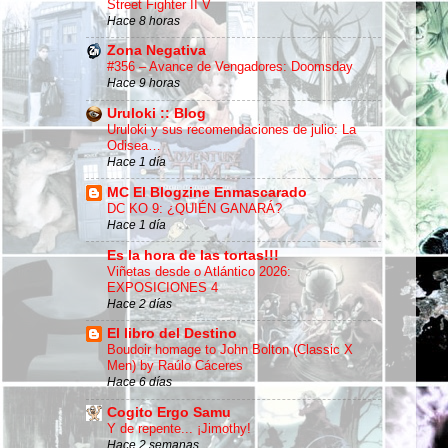
Street Fighter II V
Hace 8 horas
Zona Negativa
#356 – Avance de Vengadores: Doomsday
Hace 9 horas
Uruloki :: Blog
Uruloki y sus recomendaciones de julio: La
Odisea…
Hace 1 día
MC El Blogzine Enmascarado
DC KO 9: ¿QUIÉN GANARÁ?
Hace 1 día
Es la hora de las tortas!!!
Viñetas desde o Atlántico 2026:
EXPOSICIONES 4
Hace 2 días
El libro del Destino
Boudoir homage to John Bolton (Classic X
Men) by Raúlo Cáceres
Hace 6 días
Cogito Ergo Samu
Y de repente... ¡Jimothy!
Hace 2 semanas