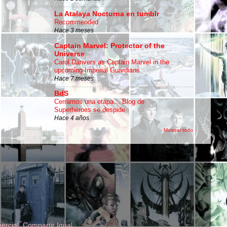
La Atalaya Nocturna en tumblr
Recommended
Hace 3 meses
Captain Marvel: Protector of the
Universe
Carol Danvers as Captain Marvel in the
upcoming Imperial Guardians
Hace 7 meses
BdS
Cerramos una etapa… Blog de
Superhéroes se despide
Hace 4 años
Mostrar todo
rcial, Compartir Igual
.