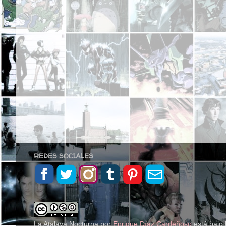
REDES SOCIALES
La Atalaya Nocturna
por
Enrique Díaz Cardeñoso
está bajo 