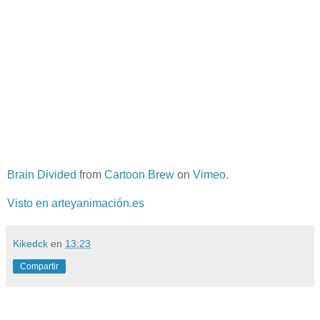
Brain Divided
from
Cartoon Brew
on
Vimeo
.
Visto en arteyanimación.es
Kikedck
en
13:23
Compartir