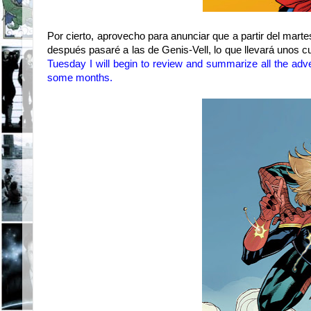
Por cierto, aprovecho para anunciar que a partir del mar
después pasaré a las de Genis-Vell, lo que llevará unos
Tuesday I
will begin to
review
and
summarize
all the adv
some months.