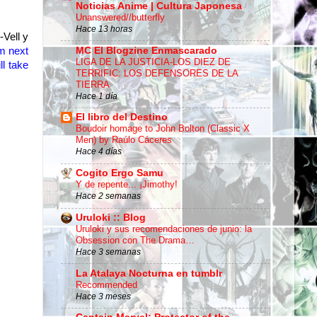
Noticias Anime | Cultura Japonesa
Unanswered//butterfly
Hace 13 horas
Vell y
om
next
MC El Blogzine Enmascarado
LIGA DE LA JUSTICIA-LOS DIEZ DE
ill take
TERRIFIC: LOS DEFENSORES DE LA
TIERRA
Hace 1 día
El libro del Destino
Boudoir homage to John Bolton (Classic X
Men) by Raúlo Cáceres
Hace 4 días
Cogito Ergo Samu
Y de repente... ¡Jimothy!
Hace 2 semanas
Uruloki :: Blog
Uruloki y sus recomendaciones de junio: la
Obsession con The Drama…
Hace 3 semanas
La Atalaya Nocturna en tumblr
Recommended
Hace 3 meses