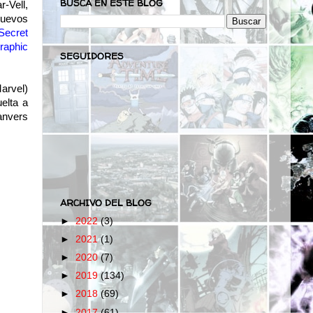
BUSCA EN ESTE BLOG
-Vell,
nuevos
Secret
graphic
SEGUIDORES
arvel)
elta a
anvers
ARCHIVO DEL BLOG
►
2022
(3)
►
2021
(1)
►
2020
(7)
►
2019
(134)
►
2018
(69)
►
2017
(61)