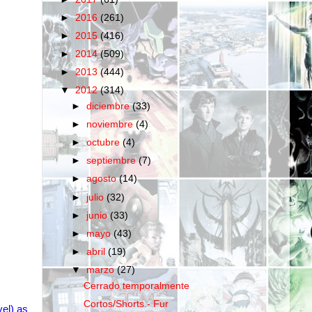
►
2016
(261)
►
2015
(416)
►
2014
(509)
►
2013
(444)
▼
2012
(314)
►
diciembre
(33)
►
noviembre
(4)
►
octubre
(4)
►
septiembre
(7)
►
agosto
(14)
►
julio
(32)
►
junio
(33)
►
mayo
(43)
►
abril
(19)
▼
marzo
(27)
Cerrado temporalmente
Cortos/Shorts.- Fur
el
) as