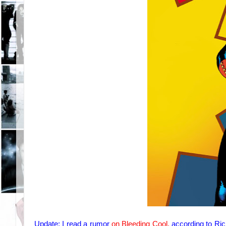
Update:
I read a
rumor
on
Bleeding
Cool,
according to Ri