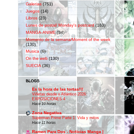
Galerias
(751)
Juegos
(14)
Libros
(23)
Lunes de postal/ Monday's postcard
(183)
MANGA-ANIME
(84)
Momento de la semana/Moment of the week
(130)
Musica
(6)
On the web
(130)
SUECIA
(36)
BLOGS
Es la hora de las tortas!!!
Viñetas desde o Atlántico 2026:
EXPOSICIONES 4
Hace 10 horas
Zona Negativa
Superman Prime Parte 1: Vida y mitos
Hace 11 horas
Ramen Para Dos - Noticias Manga |