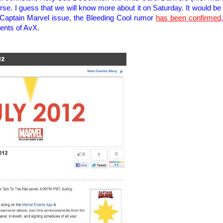
rse
.
I guess
that
we will know
more
about it
on Saturday
.
It would be
 Captain Marvel issue,
the Bleeding Cool rumor
has
been confirmed
vents of
AvX.