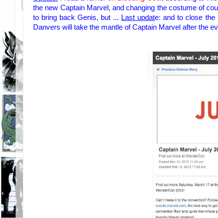
the new
Captain
Marvel,
and changing the
costume of cou
to bring back
Genis,
but ...
Last updat
e:
and to close
the
Danvers
will take
the mantle
of Captain
Marvel
after the e