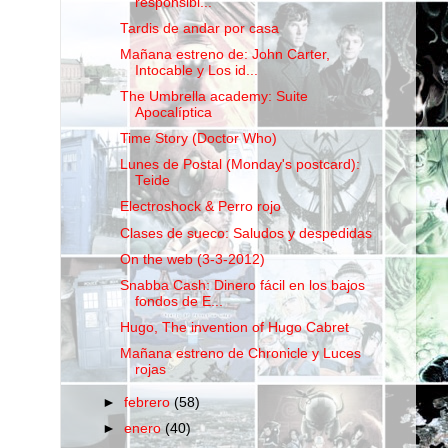
responsibi...
Tardis de andar por casa
Mañana estreno de: John Carter,
Intocable y Los id...
The Umbrella academy: Suite
Apocalíptica
Time Story (Doctor Who)
Lunes de Postal (Monday's postcard):
Teide
Electroshock & Perro rojo
Clases de sueco: Saludos y despedidas
On the web (3-3-2012)
Snabba Cash: Dinero fácil en los bajos
fondos de E...
Hugo, The invention of Hugo Cabret
Mañana estreno de Chronicle y Luces
rojas
►
febrero
(58)
►
enero
(40)