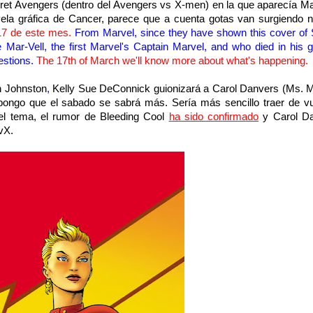
et Avengers (dentro del Avengers vs X-men) en la que aparecía Mar
vela gráfica de Cancer, parece que a cuenta gotas van surgiendo 
7 de este mes.
From
Marvel,
since they have
shown this
cover of
ee
Mar-Vell
, the first Marvel's
Captain
Marvel
, and who died in
his 
estions.
The 17th of March we'll know more about what's happening.
h Johnston
,
Kelly Sue DeConnick guionizará a Carol Danvers (Ms. M
ongo que el sabado se sabrá más. Sería más sencillo traer de vu
 el tema, el rumor de Bleeding Cool
ha sido confirmado
y Carol D
vX.