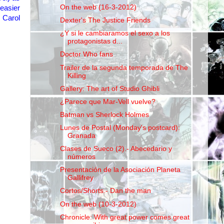
On the web (16-3-2012)
 easier
,
Carol
Dexter's The Justice Friends
¿Y si le cambiaramos el sexo a los
protagonistas d...
Doctor Who fans
Trailer de la segunda temporada de The
Killing
Gallery: The art of Studio Ghibli
¿Parece que Mar-Vell vuelve?
Batman vs Sherlock Holmes
Lunes de Postal (Monday's postcard):
Granada
Clases de Sueco (2).- Abecedario y
números
Presentación de la Asociación Planeta
Gallifrey
Cortos/Shorts.- Dan the man
On the web (10-3-2012)
Chronicle: With great power comes great