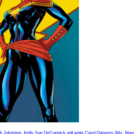
ch
Johnston
, Kelly
Sue
DeConnick
will write
Carol
Danvers
(Ms.
Marv