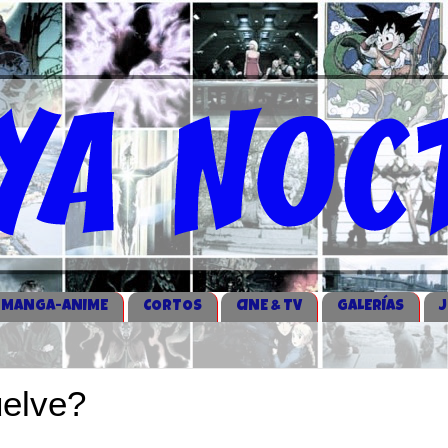
MANGA-ANIME
CORTOS
CINE & TV
GALERÍAS
uelve?