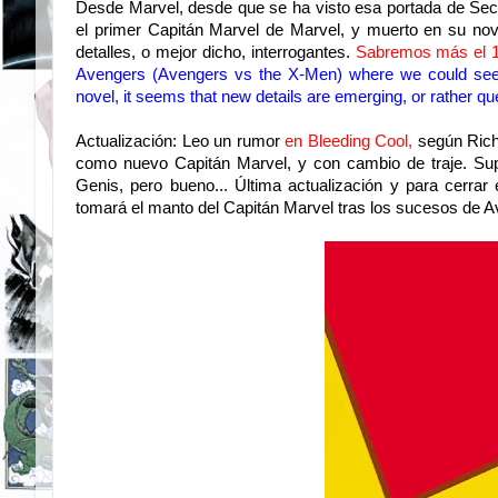
Desde Marvel, desde que se ha visto esa portada de Secr
el primer Capitán Marvel de Marvel, y muerto en su no
detalles, o mejor dicho, interrogantes.
Sabremos más el 1
Avengers (
Avengers
vs
the
X-Men
)
where
we could s
novel
, it seems that
new details
are emerging
,
or rather
qu
Actualización: Leo un rumor
en Bleeding Cool,
según
Ric
como nuevo Capitán Marvel, y con cambio de traje. Sup
Genis, pero bueno... Última actualización y para cerrar
tomará el manto del Capitán Marvel tras los sucesos de A