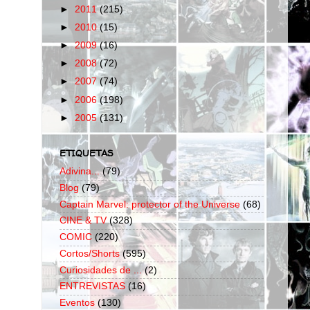
►
2011
(215)
►
2010
(15)
►
2009
(16)
►
2008
(72)
►
2007
(74)
►
2006
(198)
►
2005
(131)
ETIQUETAS
Adivina...
(79)
Blog
(79)
Captain Marvel: protector of the Universe
(68)
CINE & TV
(328)
COMIC
(220)
Cortos/Shorts
(595)
Curiosidades de ...
(2)
ENTREVISTAS
(16)
Eventos
(130)