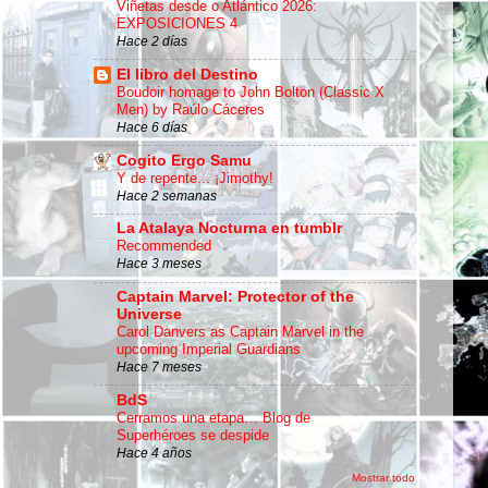
Viñetas desde o Atlántico 2026:
EXPOSICIONES 4
Hace 2 días
El libro del Destino
Boudoir homage to John Bolton (Classic X
Men) by Raúlo Cáceres
Hace 6 días
Cogito Ergo Samu
Y de repente... ¡Jimothy!
Hace 2 semanas
La Atalaya Nocturna en tumblr
Recommended
Hace 3 meses
Captain Marvel: Protector of the
Universe
Carol Danvers as Captain Marvel in the
upcoming Imperial Guardians
Hace 7 meses
BdS
Cerramos una etapa… Blog de
Superhéroes se despide
Hace 4 años
Mostrar todo