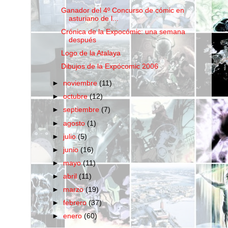
Ganador del 4º Concurso de cómic en
asturiano de l...
Crónica de la Expocómic: una semana
después
Logo de la Atalaya
Dibujos de la Expócomic 2006
►
noviembre
(11)
►
octubre
(12)
►
septiembre
(7)
►
agosto
(1)
►
julio
(5)
►
junio
(16)
►
mayo
(11)
►
abril
(11)
►
marzo
(19)
►
febrero
(37)
►
enero
(60)