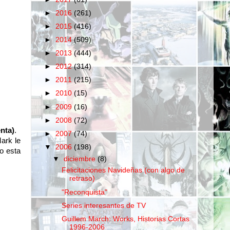
►
2016
(261)
►
2015
(416)
►
2014
(509)
►
2013
(444)
►
2012
(314)
►
2011
(215)
►
2010
(15)
►
2009
(16)
►
2008
(72)
nta)
.
►
2007
(74)
ark le
▼
2006
(198)
ro esta
▼
diciembre
(8)
Felicitaciones Navideñas (con algo de
retraso)
"Reconquista"
Series interesantes de TV
Guillem March: Works, Historias Cortas
1996-2006