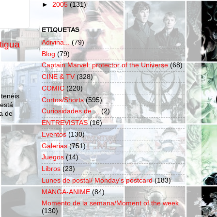
►
2005
(131)
ETIQUETAS
Adivina...
(79)
tigua
Blog
(79)
Captain Marvel: protector of the Universe
(68)
CINE & TV
(328)
COMIC
(220)
 tenéis
Cortos/Shorts
(595)
 está
Curiosidades de ...
(2)
a de
ENTREVISTAS
(16)
Eventos
(130)
Galerias
(751)
Juegos
(14)
Libros
(23)
Lunes de postal/ Monday's postcard
(183)
MANGA-ANIME
(84)
Momento de la semana/Moment of the week
(130)