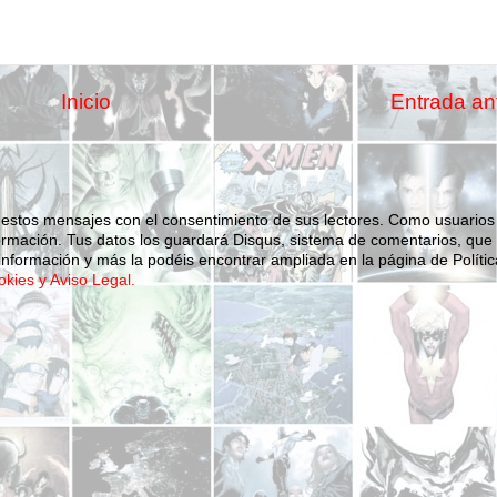
Inicio
Entrada an
 estos mensajes con el consentimiento de sus lectores. Como usuarios
ormación.
Tus datos los guardará Disqus, sistema de comentarios, que
nformación y más la podéis encontrar ampliada en la página de Polític
okies y Aviso Legal.