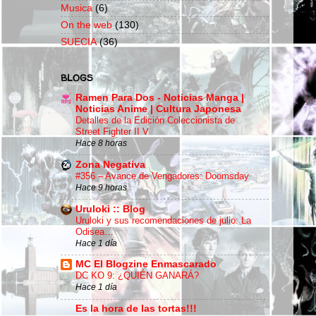
Musica
(6)
On the web
(130)
SUECIA
(36)
BLOGS
Ramen Para Dos - Noticias Manga |
Noticias Anime | Cultura Japonesa
Detalles de la Edición Coleccionista de
Street Fighter II V
Hace 8 horas
Zona Negativa
#356 – Avance de Vengadores: Doomsday
Hace 9 horas
Uruloki :: Blog
Uruloki y sus recomendaciones de julio: La
Odisea…
Hace 1 día
MC El Blogzine Enmascarado
DC KO 9: ¿QUIÉN GANARÁ?
Hace 1 día
Es la hora de las tortas!!!