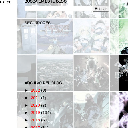
BUSCA EN ESTE BLOG
ujo en
SEGUIDORES
ARCHIVO DEL BLOG
►
2022
(3)
►
2021
(1)
►
2020
(7)
►
2019
(134)
►
2018
(69)
►
2017
(61)