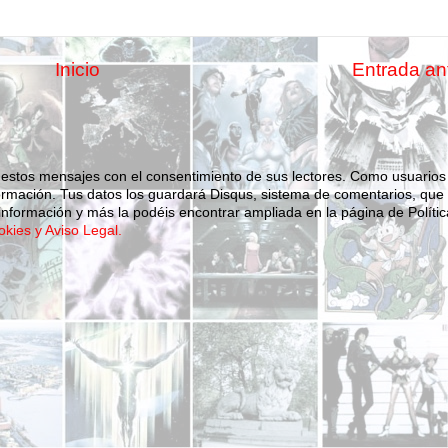
Inicio
Entrada an
 estos mensajes con el consentimiento de sus lectores. Como usuarios
ormación.
Tus datos los guardará Disqus, sistema de comentarios, que
nformación y más la podéis encontrar ampliada en la página de Polític
okies y Aviso Legal.