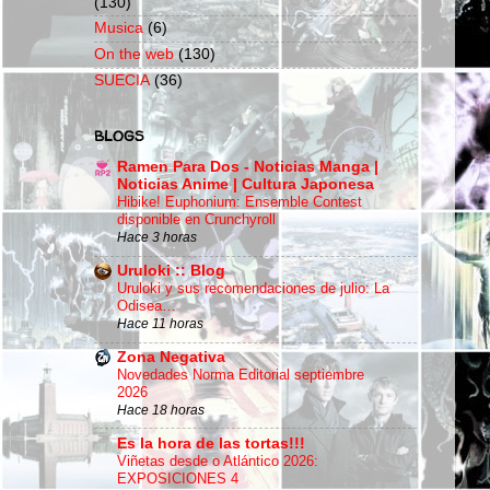
(130)
Musica
(6)
On the web
(130)
SUECIA
(36)
BLOGS
Ramen Para Dos - Noticias Manga |
Noticias Anime | Cultura Japonesa
Hibike! Euphonium: Ensemble Contest
disponible en Crunchyroll
Hace 3 horas
Uruloki :: Blog
Uruloki y sus recomendaciones de julio: La
Odisea…
Hace 11 horas
Zona Negativa
Novedades Norma Editorial septiembre
2026
Hace 18 horas
Es la hora de las tortas!!!
Viñetas desde o Atlántico 2026:
EXPOSICIONES 4