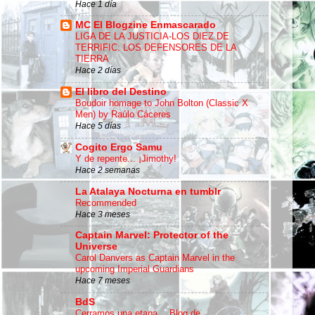
Hace 1 día
MC El Blogzine Enmascarado
LIGA DE LA JUSTICIA-LOS DIEZ DE
TERRIFIC: LOS DEFENSORES DE LA
TIERRA
Hace 2 días
El libro del Destino
Boudoir homage to John Bolton (Classic X
Men) by Raúlo Cáceres
Hace 5 días
Cogito Ergo Samu
Y de repente... ¡Jimothy!
Hace 2 semanas
La Atalaya Nocturna en tumblr
Recommended
Hace 3 meses
Captain Marvel: Protector of the
Universe
Carol Danvers as Captain Marvel in the
upcoming Imperial Guardians
Hace 7 meses
BdS
Cerramos una etapa… Blog de