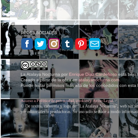
REDES SOCIALES
La Atalaya Nocturna
por
Enrique Díaz Cardeñoso
está bajo 
Creado a partir de la obra en
atalayanocturna.com
.
Puede hallar permisos más allá de los concedidos con esta 
Acceso a Política de privacidad, cookies y Aviso Legal
.
© De textos, cabecera y logo de "La Atalaya Nocturna", web sin án
y/o editoriales o productoras. Su uso solo se hace a modo informativ