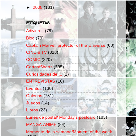
►
2005
(131)
ETIQUETAS
Adivina...
(79)
Blog
(79)
Captain Marvel: protector of the Universe
(68)
CINE & TV
(328)
COMIC
(220)
Cortos/Shorts
(595)
Curiosidades de ...
(2)
ENTREVISTAS
(16)
Eventos
(130)
Galerias
(751)
Juegos
(14)
Libros
(23)
Lunes de postal/ Monday's postcard
(183)
MANGA-ANIME
(84)
Momento de la semana/Moment of the week