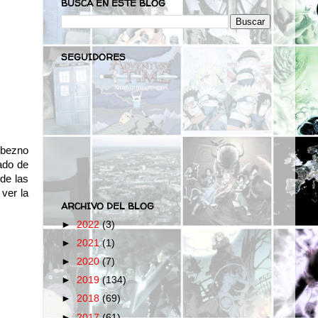
BUSCA EN ESTE BLOG
SEGUIDORES
Lobezno
ado de
de las
ver la
ARCHIVO DEL BLOG
►
2022
(3)
►
2021
(1)
►
2020
(7)
►
2019
(134)
►
2018
(69)
►
2017
(61)