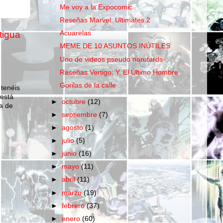
Me voy a la Expocomic
Reseñas Marvel: Ultimates 2
tigua
Acuarelas
MEME DE 10 ASUNTOS INÚTILES
Uno de videos pseudo narutards
Reseñas Vertigo: Y, El Último Hombre
Gorilas de la calle
 tenéis
 está
►
octubre
(12)
a de
►
septiembre
(7)
►
agosto
(1)
►
julio
(5)
►
junio
(16)
►
mayo
(11)
►
abril
(11)
►
marzo
(19)
►
febrero
(37)
►
enero
(60)