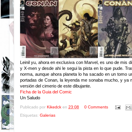
Leinil yu, ahora en exclusiva con Marvel, es uno de mis di
y X-men y desde ahi le segui la pista en lo que pude. T
norma, aunque ahora planeta lo ha sacado en un tomo un
portadas de Conan, la leyenda me sonaba mucho, y ya me 
versión del cimerio de este dibujante.
Ficha de la Guia del Comic
Un Saludo
Publicado por
Kikedck
en
23:08
0 Comments
Etiquetas:
Galerias