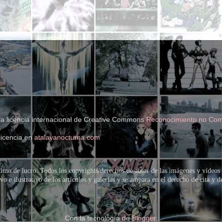
la licencia internacional de Creative Commons
Reconocimiento no Come
licencia en
atalayanocturna.com
imo de lucro. Todos los copyrights/derechos de autor de las imágenes y vídeos 
o e ilustrativo de los artículos y galerías y se ampara en el derecho de cita y 
Con la tecnología de
Blogger
.