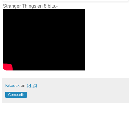
Stranger Things en 8 bits.-
Kikedck
en
14:23
Compartir