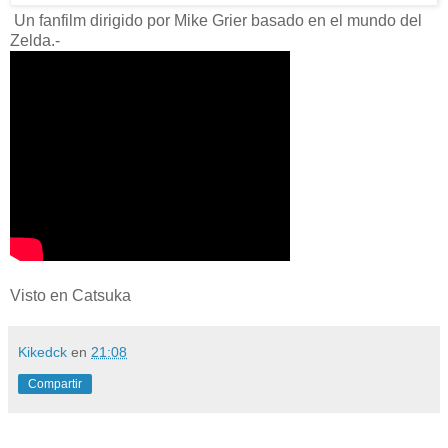
Un fanfilm dirigido por Mike Grier basado en el mundo del
Zelda.-
Visto en Catsuka
Kikedck
en
21:08
Compartir