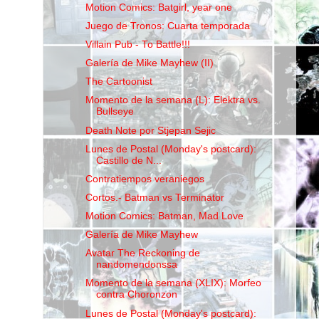
Motion Comics: Batgirl, year one
Juego de Tronos: Cuarta temporada
Villain Pub - To Battle!!!
Galería de Mike Mayhew (II)
The Cartoonist
Momento de la semana (L): Elektra vs.
Bullseye
Death Note por Stjepan Sejic
Lunes de Postal (Monday's postcard):
Castillo de N...
Contratiempos veraniegos
Cortos.- Batman vs Terminator
Motion Comics: Batman, Mad Love
Galería de Mike Mayhew
Avatar The Reckoning de
nandomendonssa
Momento de la semana (XLIX): Morfeo
contra Choronzon
Lunes de Postal (Monday's postcard):