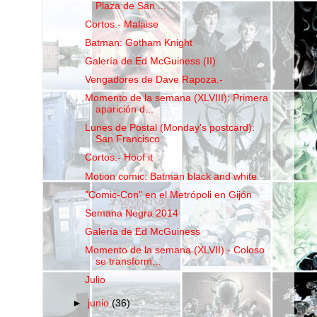
Plaza de San ...
Cortos.- Malaise
Batman: Gotham Knight
Galería de Ed McGuiness (II)
Vengadores de Dave Rapoza.-
Momento de la semana (XLVIII): Primera
aparición d...
Lunes de Postal (Monday's postcard):
San Francisco
Cortos.- Hoof it
Motion comic: Batman black and white
"Comic-Con" en el Metrópoli en Gijón
Semana Negra 2014
Galería de Ed McGuiness
Momento de la semana (XLVII).- Coloso
se transform...
Julio
►
junio
(36)