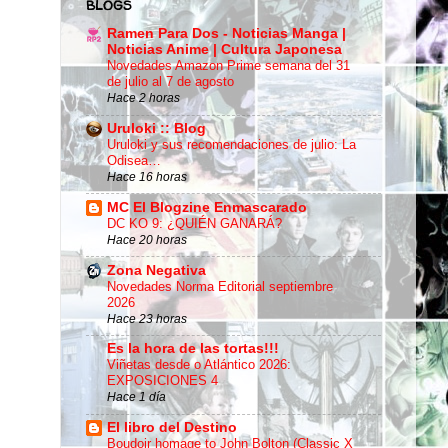
BLOGS
Ramen Para Dos - Noticias Manga |
Noticias Anime | Cultura Japonesa
Novedades Amazon Prime semana del 31
de julio al 7 de agosto
Hace 2 horas
Uruloki :: Blog
Uruloki y sus recomendaciones de julio: La
Odisea…
Hace 16 horas
MC El Blogzine Enmascarado
DC KO 9: ¿QUIÉN GANARÁ?
Hace 20 horas
Zona Negativa
Novedades Norma Editorial septiembre
2026
Hace 23 horas
Es la hora de las tortas!!!
Viñetas desde o Atlántico 2026:
EXPOSICIONES 4
Hace 1 día
El libro del Destino
Boudoir homage to John Bolton (Classic X