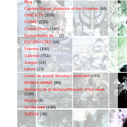
Blog
(79)
Captain Marvel: protector of the Universe
(68)
CINE & TV
(328)
COMIC
(220)
Cortos/Shorts
(595)
Curiosidades de ...
(2)
ENTREVISTAS
(16)
Eventos
(130)
Galerias
(751)
Juegos
(14)
Libros
(23)
Lunes de postal/ Monday's postcard
(183)
MANGA-ANIME
(84)
Momento de la semana/Moment of the week
(130)
Musica
(6)
On the web
(130)
SUECIA
(36)