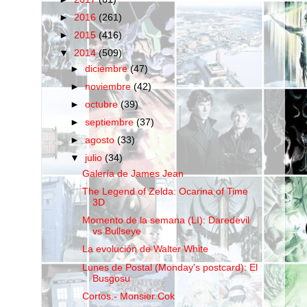
►
2016
(261)
►
2015
(416)
▼
2014
(509)
►
diciembre
(47)
►
noviembre
(42)
►
octubre
(39)
►
septiembre
(37)
►
agosto
(33)
▼
julio
(34)
Galería de James Jean
The Legend of Zelda: Ocarina of Time
3D
Momento de la semana (LI): Daredevil
vs Bullseye
La evolución de Walter White
Lunes de Postal (Monday's postcard): El
Busgosu
Cortos.- Monsier Cok