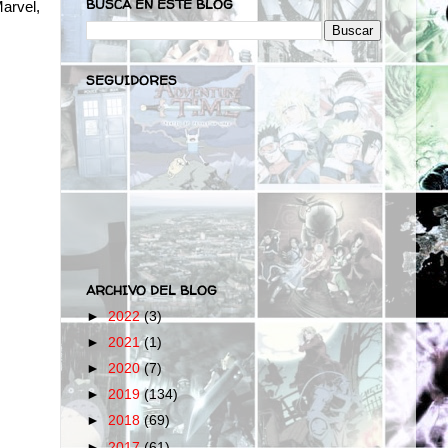
BUSCA EN ESTE BLOG
arvel,
SEGUIDORES
ARCHIVO DEL BLOG
►
2022
(3)
►
2021
(1)
►
2020
(7)
►
2019
(134)
►
2018
(69)
►
2017
(61)