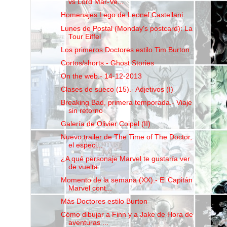
vs Lord Mar-Ve...
Homenajes Lego de Leonel Castellani
Lunes de Postal (Monday's postcard): La
Tour Eiffel
Los primeros Doctores estilo Tim Burton
Cortos/shorts.- Ghost Stories
On the web.- 14-12-2013
Clases de sueco (15).- Adjetivos (I)
Breaking Bad, primera temporada.- Viaje
sin retorno
Galería de Olivier Coipel (II)
Nuevo trailer de The Time of The Doctor,
el especi...
¿A qué personaje Marvel te gustaría ver
de vuelta ...
Momento de la semana (XX).- El Capitán
Marvel cont...
Más Doctores estilo Burton
Cómo dibujar a Finn y a Jake de Hora de
aventuras ...