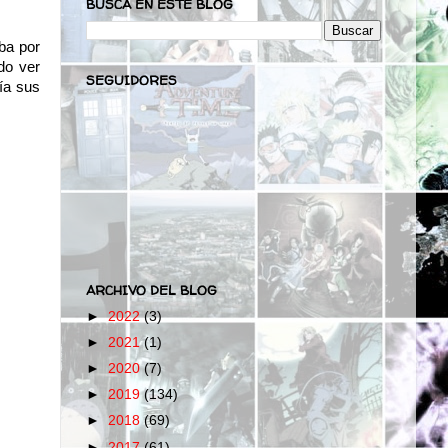
BUSCA EN ESTE BLOG
ba por
do ver
SEGUIDORES
ía sus
ARCHIVO DEL BLOG
►
2022
(3)
►
2021
(1)
►
2020
(7)
►
2019
(134)
►
2018
(69)
►
2017
(61)