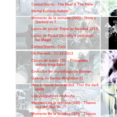
Cortos/Shorts.- The Bear & The Hare
Mortal Kombat Rebirth
Momento de la semana (XXII).- Nova y
Starlord vs T...
Lunes de postal: Especial Navidad 2013
Lunes de Postal (Monday's postcard):
Ice Magic
Cortos/Shorts.- Carn
On the web.- 21-12-2013
Clases de sueco (16).- Principales
verbos irregulares
Evolución del murciélago de Batman
Galería de Bernie Wrightson (I)
How it should have ended: Thor the dark
world
Los Vengadores de Acuña
Momento de la semana (XXI).- Thanos
vs Lord Mar-Ve...
Momento de la semana (XXI).- Thanos