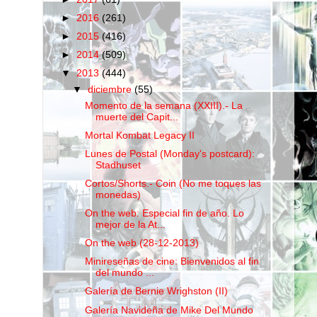
►
2016
(261)
►
2015
(416)
►
2014
(509)
▼
2013
(444)
▼
diciembre
(55)
Momento de la semana (XXIII).- La
muerte del Capit...
Mortal Kombat Legacy II
Lunes de Postal (Monday's postcard):
Stadhuset
Cortos/Shorts.- Coin (No me toques las
monedas)
On the web: Especial fin de año. Lo
mejor de la At...
On the web (28-12-2013)
Minireseñas de cine: Bienvenidos al fin
del mundo ...
Galería de Bernie Wrighston (II)
Galería Navideña de Mike Del Mundo