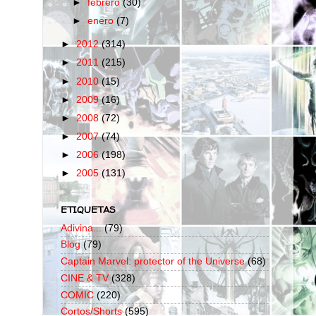
►
febrero
(30)
►
enero
(7)
►
2012
(314)
►
2011
(215)
►
2010
(15)
►
2009
(16)
►
2008
(72)
►
2007
(74)
►
2006
(198)
►
2005
(131)
ETIQUETAS
Adivina...
(79)
Blog
(79)
Captain Marvel: protector of the Universe
(68)
CINE & TV
(328)
COMIC
(220)
Cortos/Shorts
(595)