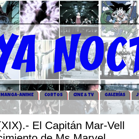
MANGA-ANIME
CORTOS
CINE & TV
GALERÍAS
IX).- El Capitán Mar-Vell
cimiento de Ms Marvel