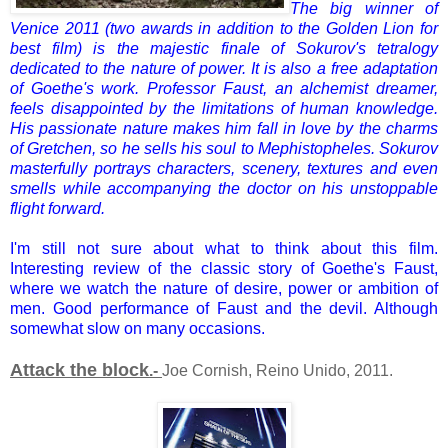
The big winner of
Venice 2011 (two awards in addition to the Golden Lion for
best film) is the majestic finale of Sokurov's tetralogy
dedicated to the nature of power.
It is also a free adaptation
of Goethe's work.
Professor Faust, an alchemist dreamer,
feels disappointed by the limitations of human knowledge.
His passionate nature makes him fall in love by the charms
of Gretchen, so he sells his soul to Mephistopheles.
Sokurov
masterfully portrays characters, scenery, textures and even
smells while accompanying the doctor on his unstoppable
flight forward.
I'm still not
sure about what to
think
about this film.
Interesting
review of
the classic story of
Goethe
's Faust,
where
we watch
the nature of desire
, power
or ambition
of
men.
Good
performance of Faust
and
the devil.
Although
somewhat slow
on many occasions.
Attack the block
.-
Joe Cornish, Reino Unido, 2011.