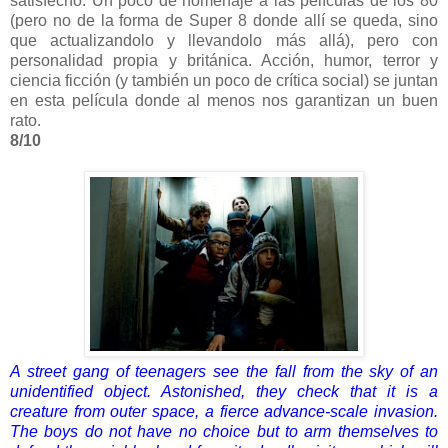
satisfecho. Un poco de homenaje a las películas de los 80
(pero no de la forma de Super 8 donde allí se queda, sino
que actualizandolo y llevandolo más allá), pero con
personalidad propia y británica. Acción, humor, terror y
ciencia ficción (y también un poco de crítica social) se juntan
en esta película donde al menos nos garantizan un buen
rato.
8/10
A
street gang of teenagers see the fall from the sky of an
unidentified object.
Astonished, they check that it is a
creature from outer space, a fierce advance-scale invasion.
The boys do not have no choice but to arm themselves to