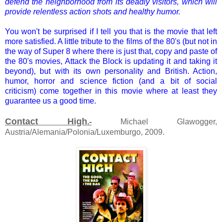
defend the neighborhood from its deadly visitors, which will
provide relentless action shots and healthy humor.
You won't be surprised if I tell you that is the movie
that
left
more satisfied.
A little
tribute to
the films of the
80's (
but not in
the
way of
Super
8 where
there
is
just that, copy and paste of
the 80's movies, Attack the Block is
updating it and
taking it
beyond)
, but
with its own personality
and British.
Action
,
humor
, horror and science
fiction (
and a bit
of social
criticism
) come together
in this movie where
at least
they
guarantee us
a good time.
Contact High
.-
Michael Glawogger,
Austria/Alemania/Polonia/Luxemburgo, 2009.