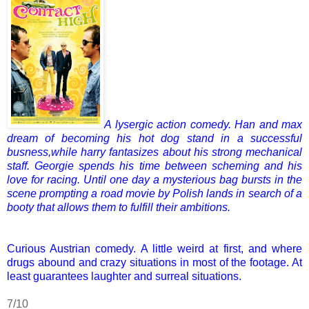
A
lysergic action comedy.
Han and max
dream of becoming his hot dog stand in a successful
busness,while harry fantasizes about his strong mechanical
staff.
Georgie
spends his time between
scheming and
his
love for racing
.
Until one day a mysterious bag bursts in the
scene prompting a road movie by Polish lands in search of a
booty that allows them to fulfill their ambitions.
Curious Austrian
comedy
.
A little
weird
at first,
and where
drugs
abound
and crazy
situations
in most of the
footage.
At
least
guarantees
laughter and
surreal situations
.
7/10