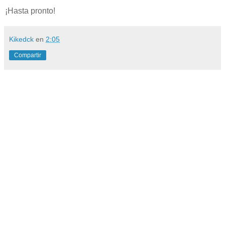
¡Hasta pronto!
Kikedck
en
2:05
Compartir