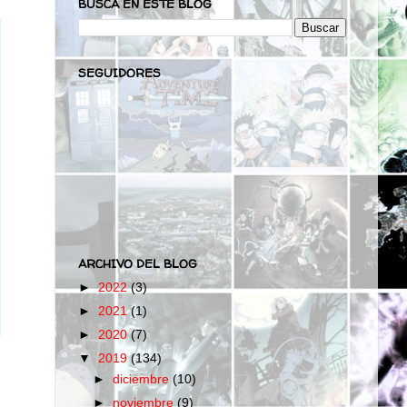
BUSCA EN ESTE BLOG
SEGUIDORES
ARCHIVO DEL BLOG
►
2022
(3)
►
2021
(1)
►
2020
(7)
▼
2019
(134)
►
diciembre
(10)
►
noviembre
(9)