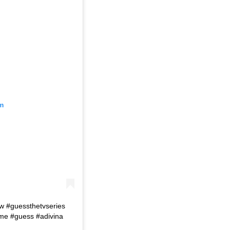
m
ow #guessthetvseries
ime #guess #adivina