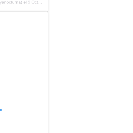
yanocturna) el
9 Oct, 2019 a las 11:30 PDT
m