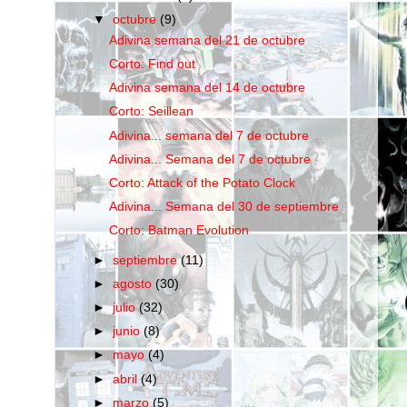
▼
octubre
(9)
Adivina semana del 21 de octubre
Corto: Find out
Adivina semana del 14 de octubre
Corto: Seillean
Adivina... semana del 7 de octubre
Adivina... Semana del 7 de octubre
Corto: Attack of the Potato Clock
Adivina... Semana del 30 de septiembre
Corto: Batman Evolution
►
septiembre
(11)
►
agosto
(30)
►
julio
(32)
►
junio
(8)
►
mayo
(4)
►
abril
(4)
►
marzo
(5)