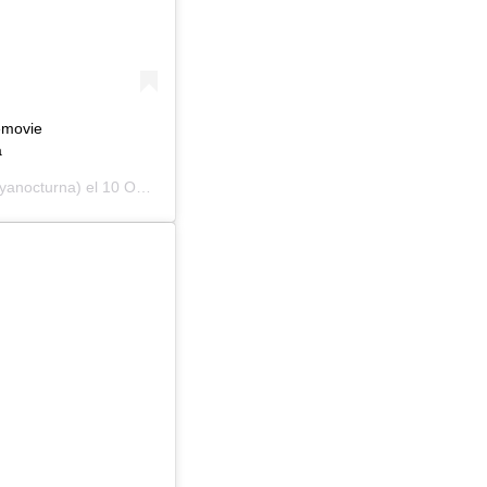
hemovie
a
yanocturna) el
10 Oct, 2019 a las 11:30 PDT