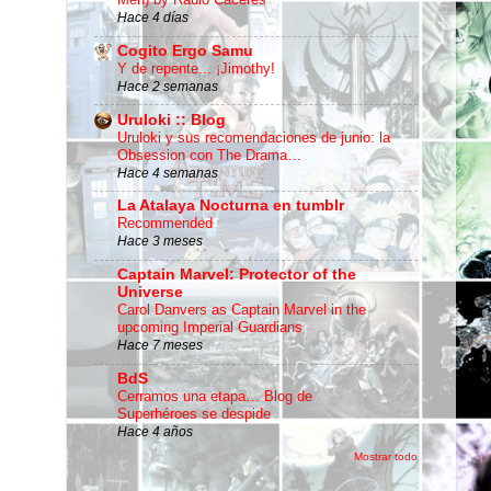
Hace 4 días
Cogito Ergo Samu
Y de repente... ¡Jimothy!
Hace 2 semanas
Uruloki :: Blog
Uruloki y sus recomendaciones de junio: la
Obsession con The Drama…
Hace 4 semanas
La Atalaya Nocturna en tumblr
Recommended
Hace 3 meses
Captain Marvel: Protector of the
Universe
Carol Danvers as Captain Marvel in the
upcoming Imperial Guardians
Hace 7 meses
BdS
Cerramos una etapa… Blog de
Superhéroes se despide
Hace 4 años
Mostrar todo