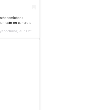
essthecomicbook
on este en concreto.
yanocturna) el
7 Oct, 2019 a las 11:30 PDT