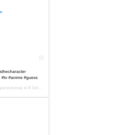
m
sthecharacter
e #tv #anime #guess
yanocturna) el
8 Oct, 2019 a las 11:30 PDT