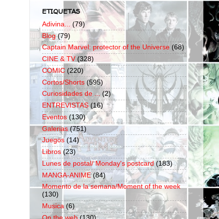
ETIQUETAS
Adivina...
(79)
Blog
(79)
Captain Marvel: protector of the Universe
(68)
CINE & TV
(328)
COMIC
(220)
Cortos/Shorts
(595)
Curiosidades de ...
(2)
ENTREVISTAS
(16)
Eventos
(130)
Galerias
(751)
Juegos
(14)
Libros
(23)
Lunes de postal/ Monday's postcard
(183)
MANGA-ANIME
(84)
Momento de la semana/Moment of the week
(130)
Musica
(6)
On the web
(130)