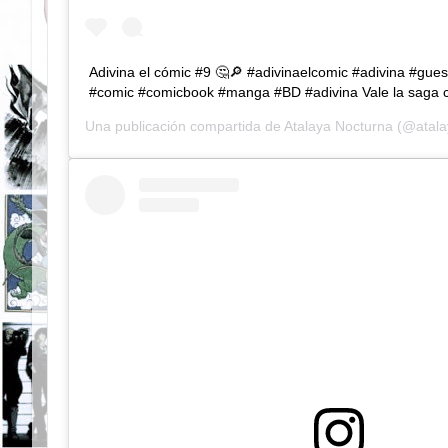
Adivina el cómic #9 🤔🔎 #adivinaelcomic #adivina #gu
#comic #comicbook #manga #BD #adivina Vale la saga c
Una publicación compartida de
Atalaya Nocturna
(@atala