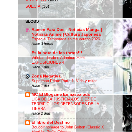
SUECIA
(36)
BLOGS
Ramen Para Dos - Noticias Manga |
Noticias Anime | Cultura Japonesa
Especial Temporada anime verano 2026
Hace 3 horas
Es la hora de las tortas!!!
Viñetas desde o Atlántico 2026:
EXPOSICIONES 4
Hace 1 día
Zona Negativa
Superman Prime Parte 1: Vida y mitos
Hace 1 día
MC El Blogzine Enmascarado
LIGA DE LA JUSTICIA-LOS DIEZ DE
TERRIFIC: LOS DEFENSORES DE LA
TIERRA
Hace 2 días
El libro del Destino
Boudoir homage to John Bolton (Classic X
Men) by Raúlo Cáceres