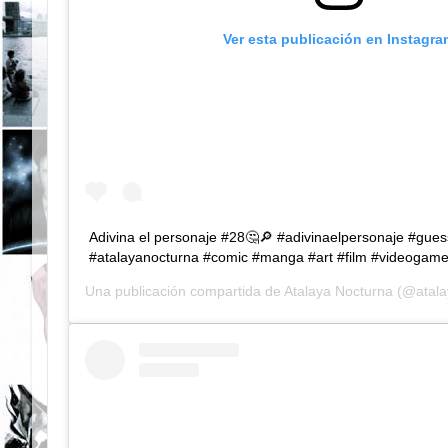
Ver esta publicación en Instagra
Adivina el personaje #28🤔🔎 #adivinaelpersonaje #gues
#atalayanocturna #comic #manga #art #film #videogam
Una publicación compartida de
Atalaya Nocturna
(@atala