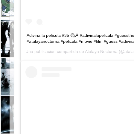
Adivina la película #35 🤔🔎 #adivinalapelicula #guesst
#atalayanocturna #pelicula #movie #film #guess #adivin
Una publicación compartida de
Atalaya Nocturna
(@atala