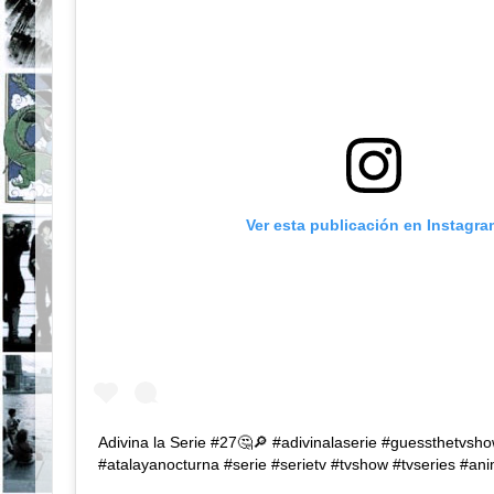
Ver esta publicación en Instagra
Adivina la Serie #27🤔🔎 #adivinalaserie #guessthetvsh
#atalayanocturna #serie #serietv #tvshow #tvseries #an