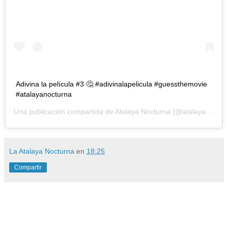
Adivina la película #3 🤔 #adivinalapelicula #guessthemovie
#atalayanocturna
Una publicación compartida de
Atalaya Nocturna
(@atalayanocturna) el
La Atalaya Nocturna
en
18:25
Compartir