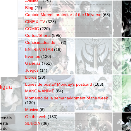
Adivina...
(79)
Blog
(79)
Captain Marvel: protector of the Universe
(68)
CINE & TV
(328)
COMIC
(220)
Cortos/Shorts
(595)
Curiosidades de ...
(2)
ENTREVISTAS
(16)
Eventos
(130)
Galerias
(751)
Juegos
(14)
Libros
(23)
Lunes de postal/ Monday's postcard
(183)
tigua
MANGA-ANIME
(84)
Momento de la semana/Moment of the week
(130)
Musica
(6)
On the web
(130)
 tenéis
 está
SUECIA
(36)
a de