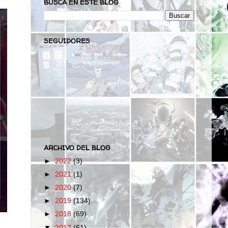
BUSCA EN ESTE BLOG
SEGUIDORES
ARCHIVO DEL BLOG
►
2022
(3)
►
2021
(1)
►
2020
(7)
►
2019
(134)
►
2018
(69)
▼
2017
(61)