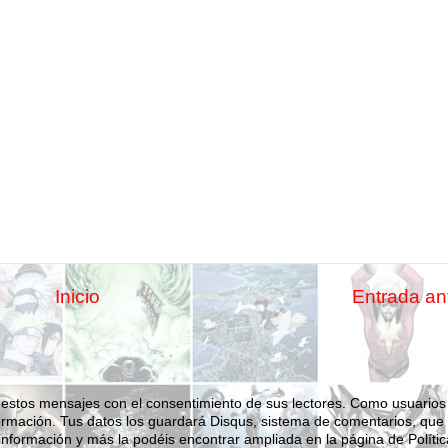
Inicio
Entrada an
 estos mensajes con el consentimiento de sus lectores. Como usuarios
ormación.
Tus datos los guardará Disqus, sistema de comentarios, que
nformación y más la podéis encontrar ampliada en la página de Polític