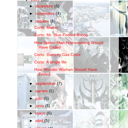
►
diciembre
(5)
►
noviembre
(4)
▼
octubre
(6)
Corto: Memo
Corto: Mr. Blue Footed Booby
How Spider-Man Homecoming Should
Have Ended
Corto: Gummy Gas Crisis
Corto: A single life
How Wonder Woman Should Have
Ended
►
septiembre
(7)
►
agosto
(5)
►
julio
(5)
►
junio
(5)
►
mayo
(5)
►
abril
(5)