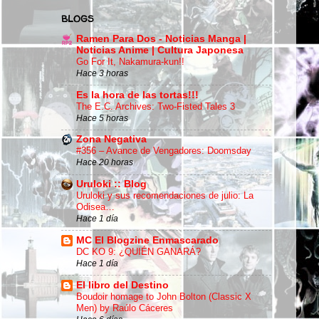
BLOGS
Ramen Para Dos - Noticias Manga |
Noticias Anime | Cultura Japonesa
Go For It, Nakamura-kun!!
Hace 3 horas
Es la hora de las tortas!!!
The E.C. Archives: Two-Fisted Tales 3
Hace 5 horas
Zona Negativa
#356 – Avance de Vengadores: Doomsday
Hace 20 horas
Uruloki :: Blog
Uruloki y sus recomendaciones de julio: La
Odisea…
Hace 1 día
MC El Blogzine Enmascarado
DC KO 9: ¿QUIÉN GANARÁ?
Hace 1 día
El libro del Destino
Boudoir homage to John Bolton (Classic X
Men) by Raúlo Cáceres