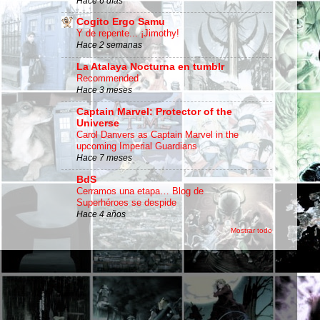
Hace 6 días
Cogito Ergo Samu
Y de repente... ¡Jimothy!
Hace 2 semanas
La Atalaya Nocturna en tumblr
Recommended
Hace 3 meses
Captain Marvel: Protector of the
Universe
Carol Danvers as Captain Marvel in the
upcoming Imperial Guardians
Hace 7 meses
BdS
Cerramos una etapa… Blog de
Superhéroes se despide
Hace 4 años
Mostrar todo