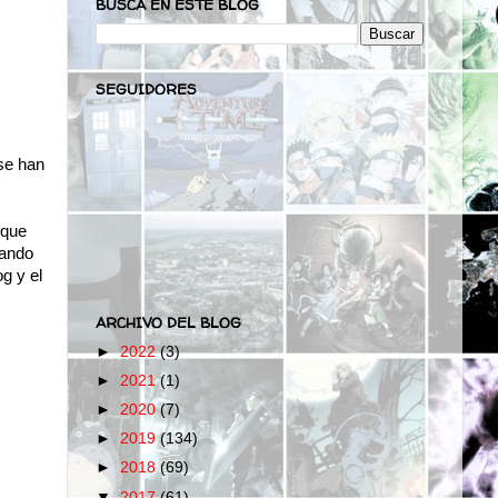
BUSCA EN ESTE BLOG
SEGUIDORES
 se han
 que
tando
g y el
ARCHIVO DEL BLOG
►
2022
(3)
►
2021
(1)
►
2020
(7)
►
2019
(134)
►
2018
(69)
▼
2017
(61)