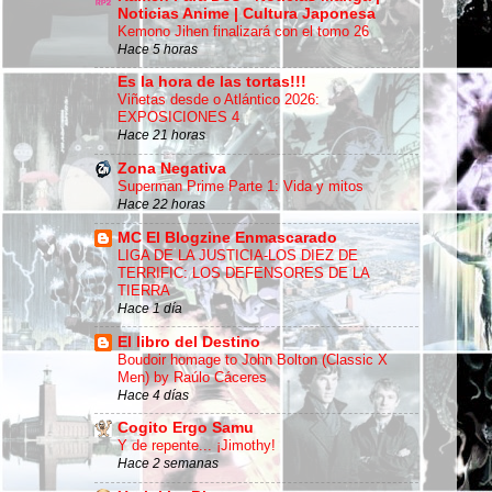
Noticias Anime | Cultura Japonesa
Kemono Jihen finalizará con el tomo 26
Hace 5 horas
Es la hora de las tortas!!!
Viñetas desde o Atlántico 2026:
EXPOSICIONES 4
Hace 21 horas
Zona Negativa
Superman Prime Parte 1: Vida y mitos
Hace 22 horas
MC El Blogzine Enmascarado
LIGA DE LA JUSTICIA-LOS DIEZ DE
TERRIFIC: LOS DEFENSORES DE LA
TIERRA
Hace 1 día
El libro del Destino
Boudoir homage to John Bolton (Classic X
Men) by Raúlo Cáceres
Hace 4 días
Cogito Ergo Samu
Y de repente... ¡Jimothy!
Hace 2 semanas