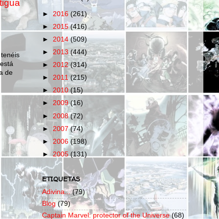
tigua
►
2016
(261)
►
2015
(416)
►
2014
(509)
►
2013
(444)
 tenéis
 está
►
2012
(314)
a de
►
2011
(215)
►
2010
(15)
►
2009
(16)
►
2008
(72)
►
2007
(74)
►
2006
(198)
►
2005
(131)
ETIQUETAS
Adivina...
(79)
Blog
(79)
Captain Marvel: protector of the Universe
(68)