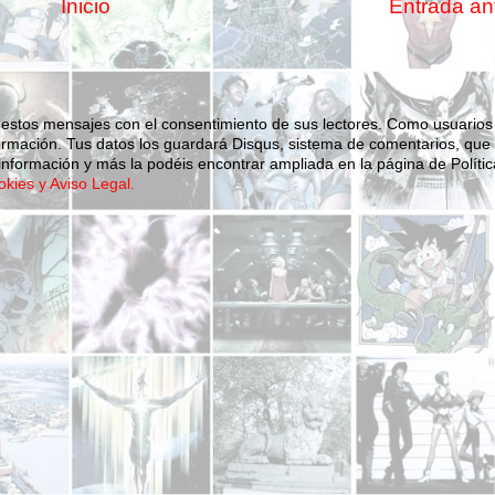
Inicio
Entrada an
 estos mensajes con el consentimiento de sus lectores. Como usuarios
ormación.
Tus datos los guardará Disqus, sistema de comentarios, que
nformación y más la podéis encontrar ampliada en la página de Polític
okies y Aviso Legal.