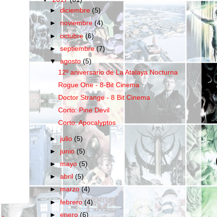
►
diciembre
(5)
►
noviembre
(4)
►
octubre
(6)
►
septiembre
(7)
▼
agosto
(5)
12º aniversario de La Atalaya Nocturna
Rogue One - 8-Bit Cinema
Doctor Strange - 8 Bit Cinema
Corto: Pine Devil
Corto: Apocalyptos
►
julio
(5)
►
junio
(5)
►
mayo
(5)
►
abril
(5)
►
marzo
(4)
►
febrero
(4)
►
enero
(6)