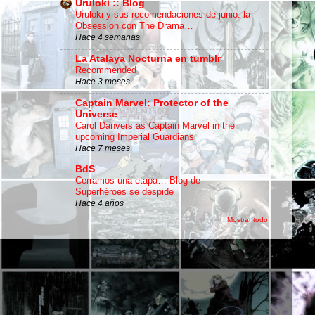
Uruloki :: Blog
Uruloki y sus recomendaciones de junio: la
Obsession con The Drama…
Hace 4 semanas
La Atalaya Nocturna en tumblr
Recommended
Hace 3 meses
Captain Marvel: Protector of the
Universe
Carol Danvers as Captain Marvel in the
upcoming Imperial Guardians
Hace 7 meses
BdS
Cerramos una etapa… Blog de
Superhéroes se despide
Hace 4 años
Mostrar todo