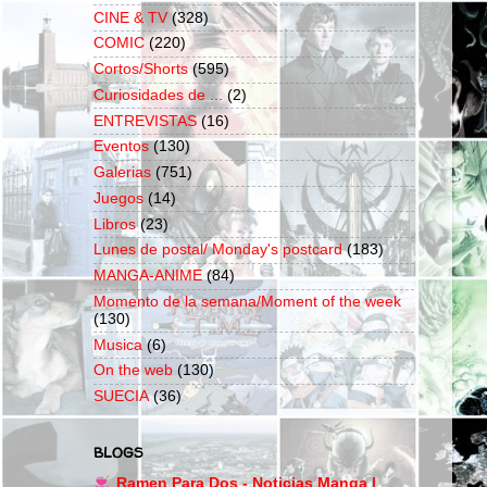
CINE & TV
(328)
COMIC
(220)
Cortos/Shorts
(595)
Curiosidades de ...
(2)
ENTREVISTAS
(16)
Eventos
(130)
Galerias
(751)
Juegos
(14)
Libros
(23)
Lunes de postal/ Monday's postcard
(183)
MANGA-ANIME
(84)
Momento de la semana/Moment of the week
(130)
Musica
(6)
On the web
(130)
SUECIA
(36)
BLOGS
Ramen Para Dos - Noticias Manga |