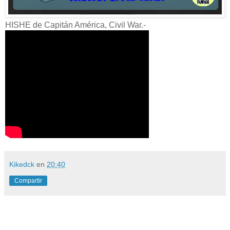
HISHE de Capitán América, Civil War.-
Kikedck
en
20:40
Compartir