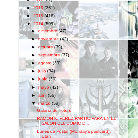
►
2016
(261)
►
2015
(416)
▼
2014
(509)
►
diciembre
(47)
►
noviembre
(42)
►
octubre
(39)
►
septiembre
(37)
►
agosto
(33)
►
julio
(34)
►
junio
(36)
►
mayo
(42)
►
abril
(56)
▼
marzo
(59)
Galería de Totoro
RAMÓN K. PÉREZ PARTICIPARÁ EN EL
SALÓN DEL CÓMIC D...
Lunes de Postal (Monday's postcard):
Utah