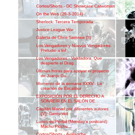
Cortos/Shorts.- DC Showcase Catwoman
On the Web (29-3-2014)
Sherlock: Tercera Temporada
Justice League War
Galería de Chris Samnee (II)
Los Vengadores y Nuevos Vengadores:
Preludio a Inf...
Los Vengadores.- Validadora, Que
despierte el Drag...
Últimas horas para apoyar el proyecto
de Juanjo Gu...
Momento de la semana XXXV.- La
creación de Excalibur
EXPOSICIÓN POR EL DERECHO A
SONREÍR EN EL SALÓN DE...
Capitán Marvel por diferentes autores
(V): Genis-Vell
Lunes de Postal (Monday's postcard):
Machu Picchu ...
Cortos/Shorts.- Avalanche