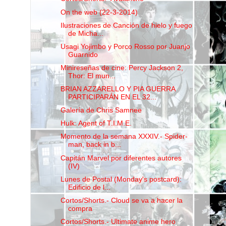
On the web (22-3-2014)
Ilustraciones de Canción de hielo y fuego
de Micha...
Usagi Yojimbo y Porco Rosso por Juanjo
Guarnido
Minireseñas de cine: Percy Jackson 2,
Thor: El mun...
BRIAN AZZARELLO Y PIA GUERRA
PARTICIPARÁN EN EL 32...
Galería de Chris Samnee
Hulk: Agent of T.I.M.E.
Momento de la semana XXXIV.- Spider-
man, back in b...
Capitán Marvel por diferentes autores
(IV)
Lunes de Postal (Monday's postcard):
Edificio de l...
Cortos/Shorts.- Cloud se va a hacer la
compra
Cortos/Shorts.- Ultimate anime hero