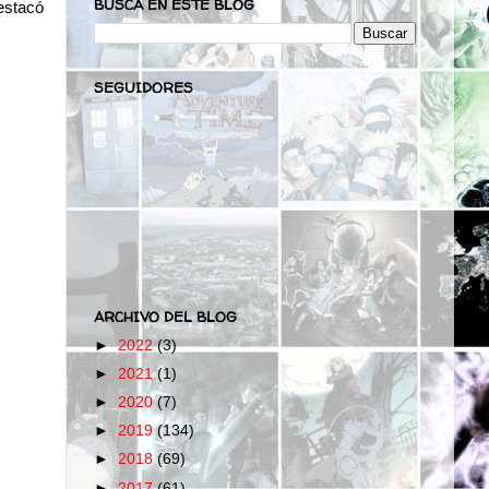
BUSCA EN ESTE BLOG
estacó
SEGUIDORES
ARCHIVO DEL BLOG
►
2022
(3)
►
2021
(1)
►
2020
(7)
►
2019
(134)
►
2018
(69)
►
2017
(61)