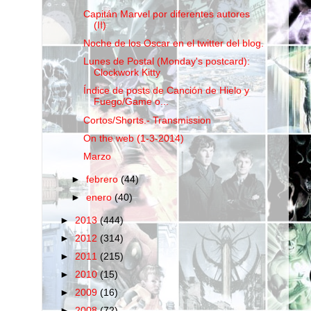
Capitán Marvel por diferentes autores
(II)
Noche de los Oscar en el twitter del blog.
Lunes de Postal (Monday's postcard):
Clockwork Kitty
Índice de posts de Canción de Hielo y
Fuego/Game o...
Cortos/Shorts.- Transmission
On the web (1-3-2014)
Marzo
►
febrero
(44)
►
enero
(40)
►
2013
(444)
►
2012
(314)
►
2011
(215)
►
2010
(15)
►
2009
(16)
►
2008
(72)