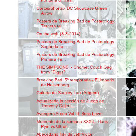
Fontana di Trevi
Cortos/Shorts.- DC Showcase Green
Arrow
Posters de Breaking Bad de Posterology:
Tercera te...
On the web (8-3-2014)
Posters de Breaking Bad de Posterology:
Segunda te...
Posters de Breaking Bad de Posterology:
Primera Te...
THE SIMPSONS .- Chomet Couch Gag
from "Diggs"
Breaking Bad, 5ª temporada.- El Imperio
de Heisenberg
Galería de Stanley Lau (Artgem)
Actualizada la sección de Juego de
Tronos y Galerí...
Avengers Arena Vol III: Boss Level
Momento de la semana XXXII.- Hank
Pym vs Ultron
Abecedario friki de Jeff Victor