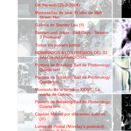
On the web (15-3-2014)
Minireseñas de cine: El lobo de Wall
Street, Her, ...
Galería de Stanley Lau (II)
Batman and Joker - Bad Days - Season
3 Premiere!
Todos los posters juntos
NOMINADOS A LOS PREMIOS DEL 32
SALÓN INTERNACIONAL...
Posters de Breaking Bad de Posterology:
Quinta tem...
Posters de Breaking Bad de Posterology:
Quinta tem...
Momento de la semana XXXIII.- La
vuelta de Coloso
Posters de Breaking Bad de Posterology:
Cuarta tem...
Capitán Marvel por diferentes autores
(III)
Lunes de Postal (Monday's postcard):