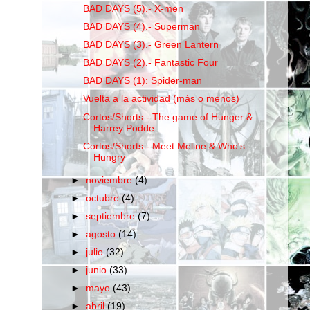
BAD DAYS (5).- X-men
BAD DAYS (4).- Superman
BAD DAYS (3).- Green Lantern
BAD DAYS (2).- Fantastic Four
BAD DAYS (1): Spider-man
Vuelta a la actividad (más o menos)
Cortos/Shorts.- The game of Hunger &
Harrey Podde...
Cortos/Shorts.- Meet Meline & Who's
Hungry
►
noviembre
(4)
►
octubre
(4)
►
septiembre
(7)
►
agosto
(14)
►
julio
(32)
►
junio
(33)
►
mayo
(43)
►
abril
(19)