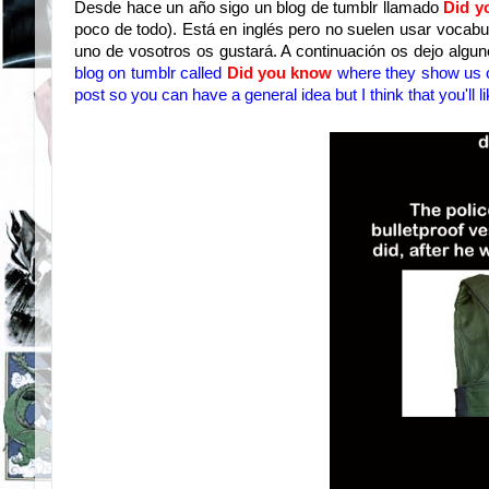
Desde hace un año sigo un blog de tumblr llamado
Did 
poco de todo). Está en inglés pero no suelen usar vocabu
uno de vosotros os gustará. A continuación os dejo alg
blog on tumblr called
Did you know
where they show us cur
post so you can have a general idea but I think that you'll lik