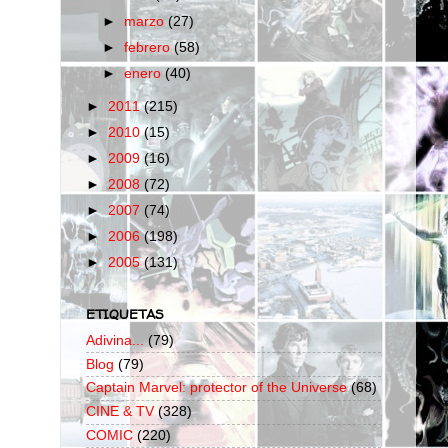
►
marzo
(27)
►
febrero
(58)
►
enero
(40)
►
2011
(215)
►
2010
(15)
►
2009
(16)
►
2008
(72)
►
2007
(74)
►
2006
(198)
►
2005
(131)
ETIQUETAS
Adivina...
(79)
Blog
(79)
Captain Marvel: protector of the Universe
(68)
CINE & TV
(328)
COMIC
(220)