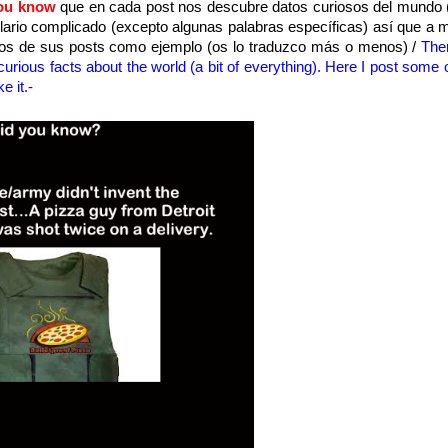
you know
que en cada post nos descubre datos curiosos del mundo 
lario complicado (excepto algunas palabras específicas) así que a 
unos de sus posts como ejemplo (os lo traduzco más o menos) /
Ther
ious facts about the world (a bit of everything). Here I post some o
e it.-