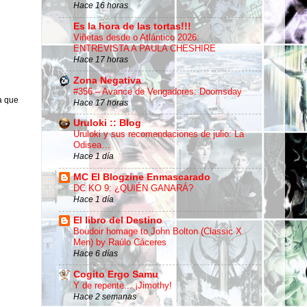
Hace 16 horas
Es la hora de las tortas!!!
Viñetas desde o Atlántico 2026:
ENTREVISTA A PAULA CHESHIRE
Hace 17 horas
Zona Negativa
#356 – Avance de Vengadores: Doomsday
a que
Hace 17 horas
Uruloki :: Blog
Uruloki y sus recomendaciones de julio: La
Odisea…
Hace 1 día
MC El Blogzine Enmascarado
DC KO 9: ¿QUIÉN GANARÁ?
Hace 1 día
El libro del Destino
Boudoir homage to John Bolton (Classic X
Men) by Raúlo Cáceres
Hace 6 días
Cogito Ergo Samu
Y de repente... ¡Jimothy!
Hace 2 semanas