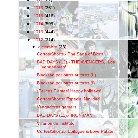
►
2016
(261)
►
2015
(416)
►
2014
(509)
►
2013
(444)
▼
2012
(314)
▼
diciembre
(33)
Cortos/Shorts.- The Saga of Biorn
BAD DAYS (12).- THE AVENGERS, ¡Los
Vengadores!
Blacksad por otros autores (II)
Blacksad por otros autores (I)
¡Felices Fiestas! Happy holidays!
Cortos/Shorts: Especial Navidad
Vengadores gamers
BAD DAYS (11).- IRON MAN
Villanos de instituto
Cortos/Shorts.- Epilogue & Love Patate