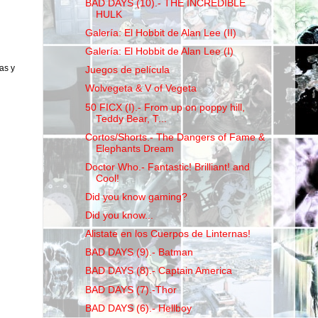
BAD DAYS (10).- THE INCREDIBLE
HULK
Galería: El Hobbit de Alan Lee (II)
Galería: El Hobbit de Alan Lee (I)
as y
Juegos de película
Wolvegeta & V of Vegeta
50 FICX (I).- From up on poppy hill,
Teddy Bear, T...
Cortos/Shorts.- The Dangers of Fame &
Elephants Dream
Doctor Who.- Fantastic! Brilliant! and
Cool!
Did you know gaming?
Did you know...
Alistate en los Cuerpos de Linternas!
BAD DAYS (9).- Batman
BAD DAYS (8).- Captain America
BAD DAYS (7).-Thor
BAD DAYS (6).- Hellboy