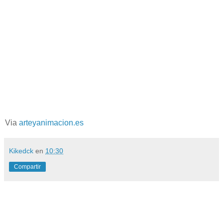
Via
arteyanimacion.es
Kikedck
en
10:30
Compartir