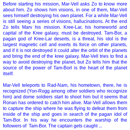
Before starting his mission, Mar-Vell asks
Zo
to know more
about him. Zo shows him visions, in one of them, Mar-Vell
sees himself destroying his own planet. For a while Mar-Vell
is still seeing a series of visions, hallucinations. At the end
Zo tells
Marv
his mission. Kree-Lar, his homeworld and
capital of the Kree galaxy, must be destroyed. Tam-Bor, a
pagan god of Kree-Lar deserts, is a threat, his idol is the
largest magnetic cell and exerts its force on other planets,
and if it is not destroyed it could alter the orbit of the planets
and bring the end of the kree galaxy. Mar-Vell tries to find a
way to avoid destroying the planet, but Zo tells him that the
source of the power of Tam-Borl is the heart of the planet
itself.
Mar-Vell teleports to Rad-Nam, his hometown, there, he is
recognized (Yon-Rogg among other soldiers who recognize
him) and dome soldiers start to shoot him but it seems that
Ronan has ordered to catch him alive. Mar-Vell allows them
to capture the ship where he was flying to defeat them from
inside of the ship and goes in search of the pagan idol of
Tam-Bor. In his way he encounters the warship of the
followers of Tam-Bor. The captain gets caught ...