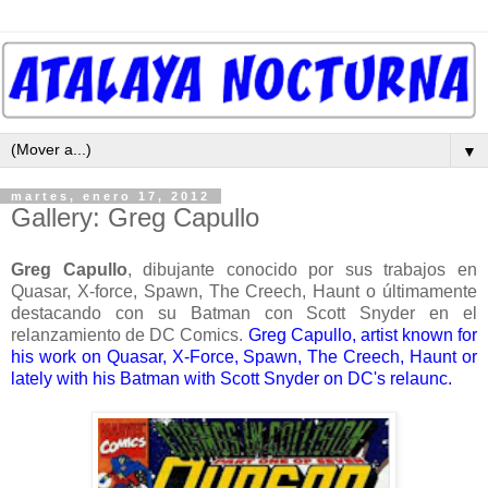
▼
martes, enero 17, 2012
Gallery: Greg Capullo
Greg Capullo
, dibujante conocido por sus trabajos en
Quasar, X-force, Spawn, The Creech, Haunt o últimamente
destacando con su Batman con Scott Snyder en el
relanzamiento de DC Comics.
Greg
Capullo,
artist
known for
his work
on
Quasar
, X-
Force
, Spawn
, The
Creech,
Haunt
or
lately
with his
Batman
with
Scott
Snyder
on DC's relaunc.