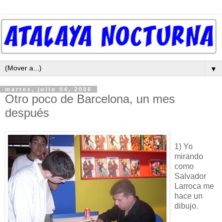
▼
martes, julio 04, 2006
Otro poco de Barcelona, un mes
después
1) Yo
mirando
como
Salvador
Larroca me
hace un
dibujo.